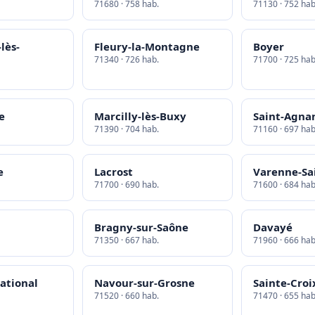
71680 · 758 hab.
71130 · 752 hab
lès-
Fleury-la-Montagne
Boyer
71340 · 726 hab.
71700 · 725 hab
le
Marcilly-lès-Buxy
Saint-Agna
71390 · 704 hab.
71160 · 697 hab
e
Lacrost
Varenne-Sa
71700 · 690 hab.
71600 · 684 hab
Bragny-sur-Saône
Davayé
71350 · 667 hab.
71960 · 666 hab
National
Navour-sur-Grosne
Sainte-Croi
71520 · 660 hab.
71470 · 655 hab