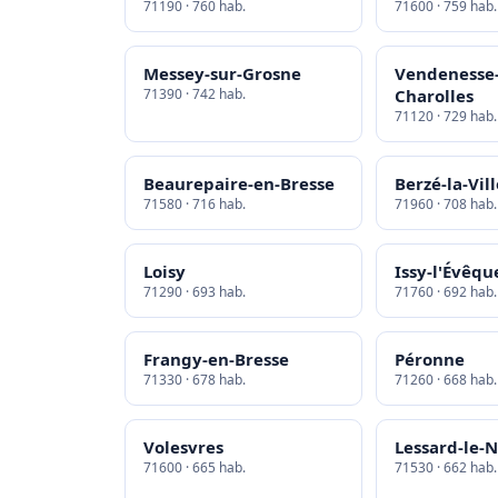
71190 · 760 hab.
71600 · 759 hab.
Messey-sur-Grosne
Vendenesse-
71390 · 742 hab.
Charolles
71120 · 729 hab.
Beaurepaire-en-Bresse
Berzé-la-Vil
71580 · 716 hab.
71960 · 708 hab.
Loisy
Issy-l'Évêqu
71290 · 693 hab.
71760 · 692 hab.
Frangy-en-Bresse
Péronne
71330 · 678 hab.
71260 · 668 hab.
Volesvres
Lessard-le-
71600 · 665 hab.
71530 · 662 hab.