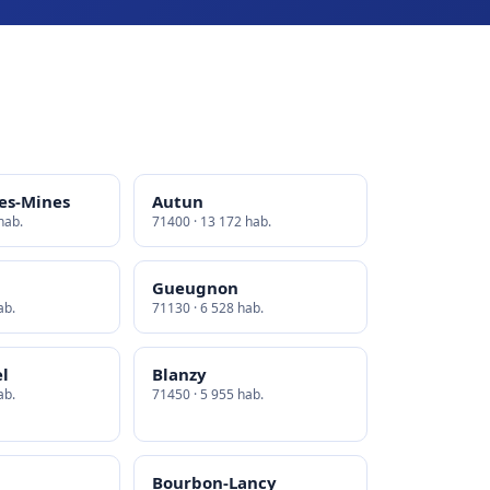
es-Mines
Autun
hab.
71400 · 13 172 hab.
Gueugnon
ab.
71130 · 6 528 hab.
el
Blanzy
ab.
71450 · 5 955 hab.
Bourbon-Lancy