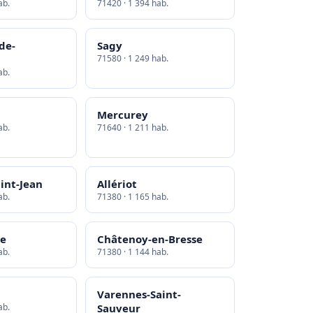
ab.
71420 · 1 394 hab.
de-
Sagy
71580 · 1 249 hab.
ab.
Mercurey
ab.
71640 · 1 211 hab.
int-Jean
Allériot
ab.
71380 · 1 165 hab.
be
Châtenoy-en-Bresse
ab.
71380 · 1 144 hab.
Varennes-Saint-
ab.
Sauveur