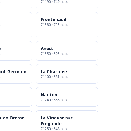
.
71190 · 749 hab.
Frontenaud
.
71580 · 725 hab.
n
Anost
.
71550 · 695 hab.
int-Germain
La Charmée
.
71100 · 681 hab.
Nanton
.
71240 · 666 hab.
x-en-Bresse
La Vineuse sur
.
Fregande
71250 · 648 hab.