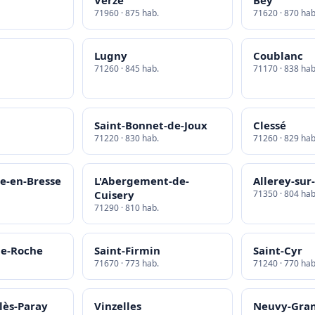
Verzé
Bey
71960 · 875 hab.
71620 · 870 hab
Lugny
Coublanc
71260 · 845 hab.
71170 · 838 hab
Saint-Bonnet-de-Joux
Clessé
71220 · 830 hab.
71260 · 829 hab
ne-en-Bresse
L'Abergement-de-
Allerey-sur
Cuisery
71350 · 804 hab
71290 · 810 hab.
de-Roche
Saint-Firmin
Saint-Cyr
71670 · 773 hab.
71240 · 770 hab
lès-Paray
Vinzelles
Neuvy-Gra