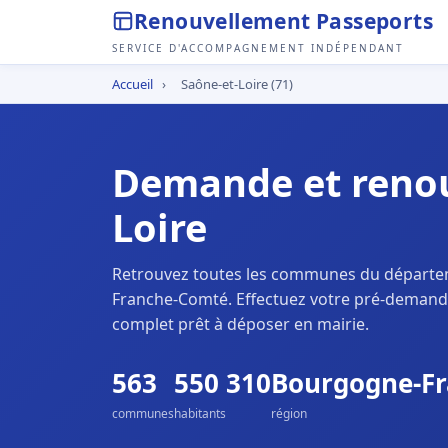
Renouvellement Passeports
SERVICE D'ACCOMPAGNEMENT INDÉPENDANT
Accueil
›
Saône-et-Loire (71)
Demande et renou
Loire
Retrouvez toutes les communes du départ
Franche-Comté. Effectuez votre pré-demande
complet prêt à déposer en mairie.
563
550 310
Bourgogne-F
communes
habitants
région