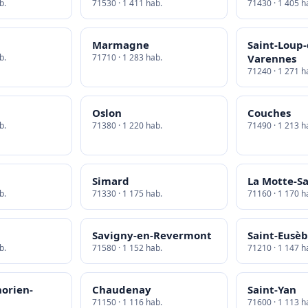
b.
71530 · 1 411 hab.
71430 · 1 405 h
Marmagne
Saint-Loup-
b.
71710 · 1 283 hab.
Varennes
71240 · 1 271 h
Oslon
Couches
b.
71380 · 1 220 hab.
71490 · 1 213 h
Simard
La Motte-Sa
b.
71330 · 1 175 hab.
71160 · 1 170 h
Savigny-en-Revermont
Saint-Eusè
b.
71580 · 1 152 hab.
71210 · 1 147 h
orien-
Chaudenay
Saint-Yan
71150 · 1 116 hab.
71600 · 1 113 h