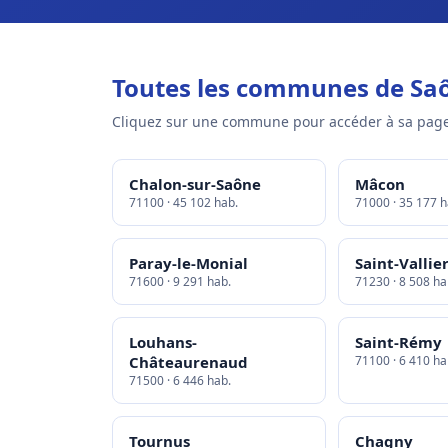
Toutes les communes de Saô
Cliquez sur une commune pour accéder à sa page
Chalon-sur-Saône
Mâcon
71100 · 45 102 hab.
71000 · 35 177 h
Paray-le-Monial
Saint-Vallie
71600 · 9 291 hab.
71230 · 8 508 ha
Louhans-
Saint-Rémy
Châteaurenaud
71100 · 6 410 ha
71500 · 6 446 hab.
Tournus
Chagny