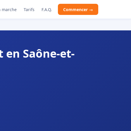
 marche
Tarifs
F.A.Q.
Commencer →
 en Saône-et-