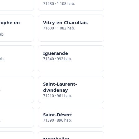
71480 · 1 108 hab.
tophe-en-
Vitry-en-Charollais
71600 · 1 082 hab.
ab.
Iguerande
ab.
71340 · 992 hab.
Saint-Laurent-
.
d'Andenay
71210 · 961 hab.
Saint-Désert
.
71390 · 896 hab.