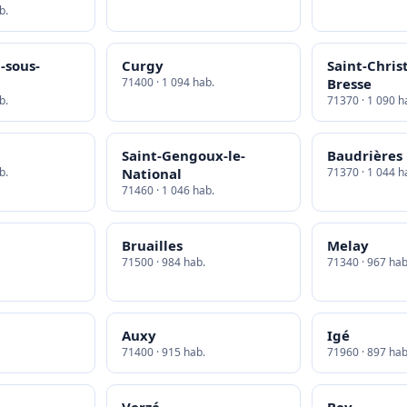
b.
-sous-
Curgy
Saint-Chris
71400 · 1 094 hab.
Bresse
b.
71370 · 1 090 h
Saint-Gengoux-le-
Baudrières
b.
National
71370 · 1 044 h
71460 · 1 046 hab.
Bruailles
Melay
71500 · 984 hab.
71340 · 967 hab
Auxy
Igé
71400 · 915 hab.
71960 · 897 hab