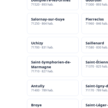
Dompierre-les-Ormes
Gourdon
71520 · 893 hab.
71300 · 893 hab.
Salornay-sur-Guye
Pierreclos
71250 · 864 hab.
71960 · 846 hab.
Uchizy
Saillenard
71700 · 831 hab.
71580 · 830 hab.
Saint-Symphorien-de-
Saint-Étien
Marmagne
71370 · 825 hab.
71710 · 827 hab.
Antully
Saint-Igny-
71400 · 789 hab.
71170 · 789 hab.
Broye
Saint-Léger-