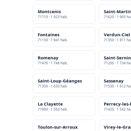
Montcenis
Saint-Marti
71710 · 1 923 hab.
71620 · 1 905 ha
Fontaines
Verdun-Ciel
71150 · 1 841 hab.
71350 · 1 811 ha
Romenay
Saint-Sernin
71470 · 1 748 hab.
71200 · 1 734 ha
Saint-Loup-Géanges
Sassenay
71350 · 1 633 hab.
71530 · 1 612 ha
La Clayette
Perrecy-les
71800 · 1 563 hab.
71420 · 1 542 ha
Toulon-sur-Arroux
Virey-le-Gr