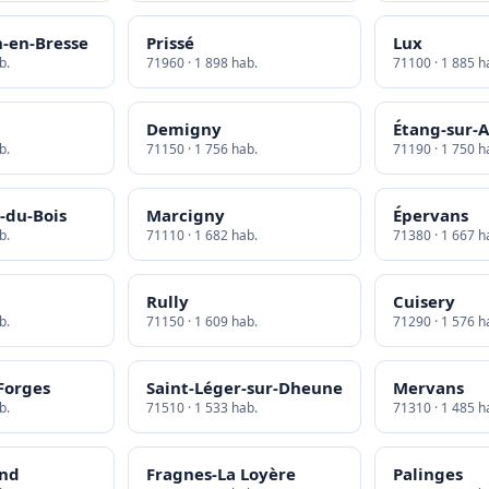
n-en-Bresse
Prissé
Lux
b.
71960 · 1 898 hab.
71100 · 1 885 h
Demigny
Étang-sur-
b.
71150 · 1 756 hab.
71190 · 1 750 h
-du-Bois
Marcigny
Épervans
b.
71110 · 1 682 hab.
71380 · 1 667 h
Rully
Cuisery
b.
71150 · 1 609 hab.
71290 · 1 576 h
-Forges
Saint-Léger-sur-Dheune
Mervans
b.
71510 · 1 533 hab.
71310 · 1 485 h
and
Fragnes-La Loyère
Palinges