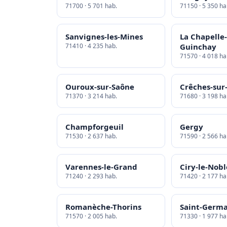
71700 · 5 701 hab.
71150 · 5 350 ha
Sanvignes-les-Mines
La Chapelle
71410 · 4 235 hab.
Guinchay
71570 · 4 018 ha
Ouroux-sur-Saône
Crêches-sur
71370 · 3 214 hab.
71680 · 3 198 ha
Champforgeuil
Gergy
71530 · 2 637 hab.
71590 · 2 566 ha
Varennes-le-Grand
Ciry-le-Nobl
71240 · 2 293 hab.
71420 · 2 177 ha
Romanèche-Thorins
Saint-Germa
71570 · 2 005 hab.
71330 · 1 977 ha