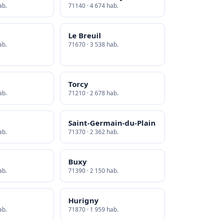
ab.
71140 · 4 674 hab.
Le Breuil
ab.
71670 · 3 538 hab.
Torcy
ab.
71210 · 2 678 hab.
Saint-Germain-du-Plain
ab.
71370 · 2 362 hab.
Buxy
ab.
71390 · 2 150 hab.
Hurigny
ab.
71870 · 1 959 hab.