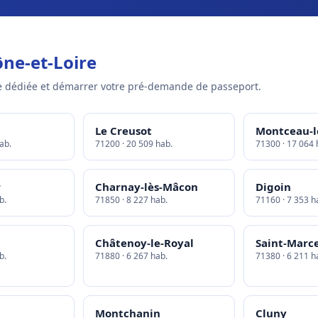
ne-et-Loire
 dédiée et démarrer votre pré-demande de passeport.
Le Creusot
Montceau-l
ab.
71200 · 20 509 hab.
71300 · 17 064 
r
Charnay-lès-Mâcon
Digoin
b.
71850 · 8 227 hab.
71160 · 7 353 h
Châtenoy-le-Royal
Saint-Marc
b.
71880 · 6 267 hab.
71380 · 6 211 h
Montchanin
Cluny