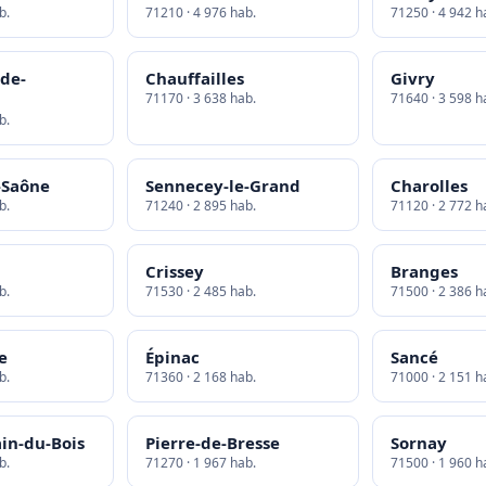
b.
71210 · 4 976 hab.
71250 · 4 942 h
-de-
Chauffailles
Givry
71170 · 3 638 hab.
71640 · 3 598 h
b.
-Saône
Sennecey-le-Grand
Charolles
b.
71240 · 2 895 hab.
71120 · 2 772 h
Crissey
Branges
b.
71530 · 2 485 hab.
71500 · 2 386 h
e
Épinac
Sancé
b.
71360 · 2 168 hab.
71000 · 2 151 h
in-du-Bois
Pierre-de-Bresse
Sornay
b.
71270 · 1 967 hab.
71500 · 1 960 h