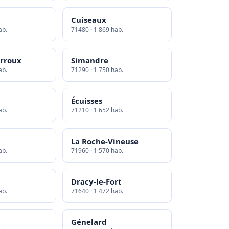
Cuiseaux
ab.
71480 · 1 869 hab.
Arroux
Simandre
ab.
71290 · 1 750 hab.
Écuisses
ab.
71210 · 1 652 hab.
La Roche-Vineuse
ab.
71960 · 1 570 hab.
Dracy-le-Fort
ab.
71640 · 1 472 hab.
Génelard