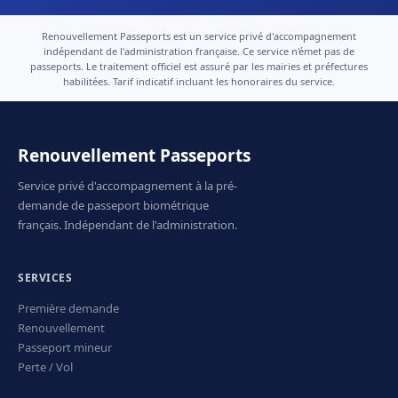
Renouvellement Passeports est un service privé d'accompagnement
indépendant de l'administration française. Ce service n'émet pas de
passeports. Le traitement officiel est assuré par les mairies et préfectures
habilitées. Tarif indicatif incluant les honoraires du service.
Renouvellement Passeports
Service privé d'accompagnement à la pré-
demande de passeport biométrique
français. Indépendant de l'administration.
SERVICES
Première demande
Renouvellement
Passeport mineur
Perte / Vol