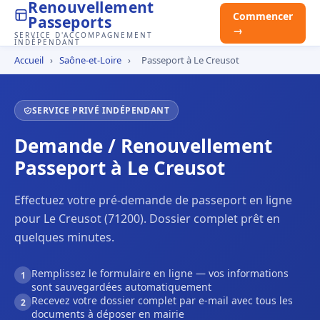
Renouvellement
Commencer
Passeports
→
SERVICE D'ACCOMPAGNEMENT
INDÉPENDANT
Accueil
›
Saône-et-Loire
›
Passeport à Le Creusot
SERVICE PRIVÉ INDÉPENDANT
Demande / Renouvellement
Passeport à Le Creusot
Effectuez votre pré-demande de passeport en ligne
pour Le Creusot (71200). Dossier complet prêt en
quelques minutes.
Remplissez le formulaire en ligne — vos informations
1
sont sauvegardées automatiquement
Recevez votre dossier complet par e-mail avec tous les
2
documents à déposer en mairie