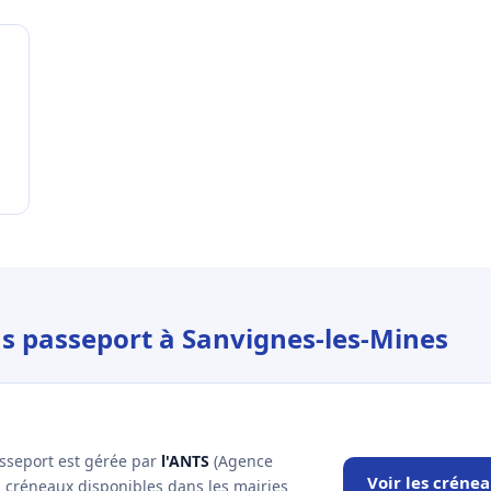
us passeport à Sanvignes-les-Mines
asseport est gérée par
l'ANTS
(Agence
Voir les créne
es créneaux disponibles dans les mairies