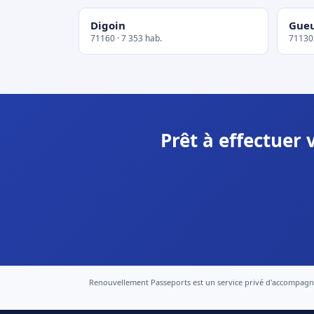
Digoin
Gue
71160 · 7 353 hab.
71130 
Prêt à effectuer
Renouvellement Passeports est un service privé d'accompagneme