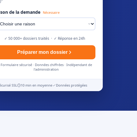
)"
ison de la demande
Nécessaire
✓ 50 000+ dossiers traités · ✓ Réponse en 24h
Préparer mon dossier
Formulaire sécurisé · Données chiffrées · Indépendant de
l'administration
écurisé SSL
10 min en moyenne
Données protégées