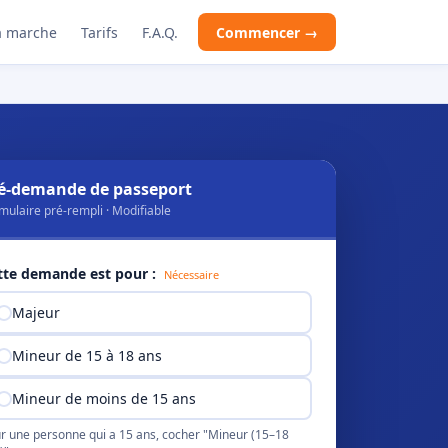
 marche
Tarifs
F.A.Q.
Commencer →
é-demande de passeport
mulaire pré-rempli · Modifiable
tte demande est pour :
Nécessaire
Majeur
Mineur de 15 à 18 ans
Mineur de moins de 15 ans
r une personne qui a 15 ans, cocher "Mineur (15–18