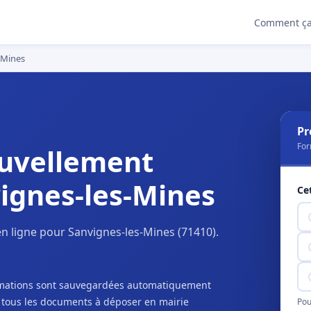
Comment ça
-Mines
Pr
For
uvellement
ignes-les-Mines
Ce
n ligne pour Sanvignes-les-Mines (71410).
ormations sont sauvegardées automatiquement
c tous les documents à déposer en mairie
Pou