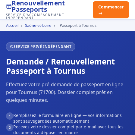
Renouvellement
Commencer
Passeports
→
SERVICE D'ACCOMPAGNEMENT
INDÉPENDANT
Accueil
›
Saône-et-Loire
›
Passeport à Tournus
SERVICE PRIVÉ INDÉPENDANT
Demande / Renouvellement
Passeport à Tournus
Effectuez votre pré-demande de passeport en ligne
pour Tournus (71700). Dossier complet prêt en
quelques minutes.
Remplissez le formulaire en ligne — vos informations
1
sont sauvegardées automatiquement
Recevez votre dossier complet par e-mail avec tous les
2
documents à déposer en mairie