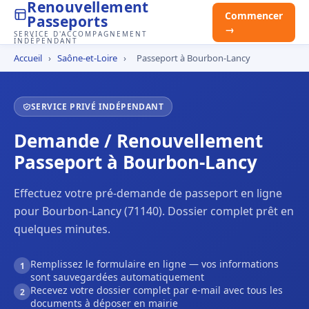
Renouvellement
Commencer
Passeports
→
SERVICE D'ACCOMPAGNEMENT
INDÉPENDANT
Accueil
›
Saône-et-Loire
›
Passeport à Bourbon-Lancy
SERVICE PRIVÉ INDÉPENDANT
Demande / Renouvellement
Passeport à Bourbon-Lancy
Effectuez votre pré-demande de passeport en ligne
pour Bourbon-Lancy (71140). Dossier complet prêt en
quelques minutes.
Remplissez le formulaire en ligne — vos informations
1
sont sauvegardées automatiquement
Recevez votre dossier complet par e-mail avec tous les
2
documents à déposer en mairie