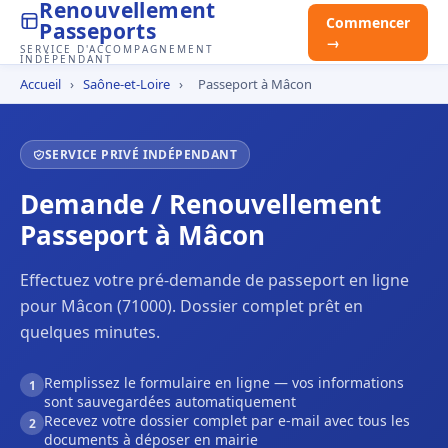
Renouvellement
Commencer
Passeports
→
SERVICE D'ACCOMPAGNEMENT
INDÉPENDANT
Accueil
›
Saône-et-Loire
›
Passeport à Mâcon
SERVICE PRIVÉ INDÉPENDANT
Demande / Renouvellement
Passeport à Mâcon
Effectuez votre pré-demande de passeport en ligne
pour Mâcon (71000). Dossier complet prêt en
quelques minutes.
Remplissez le formulaire en ligne — vos informations
1
sont sauvegardées automatiquement
Recevez votre dossier complet par e-mail avec tous les
2
documents à déposer en mairie