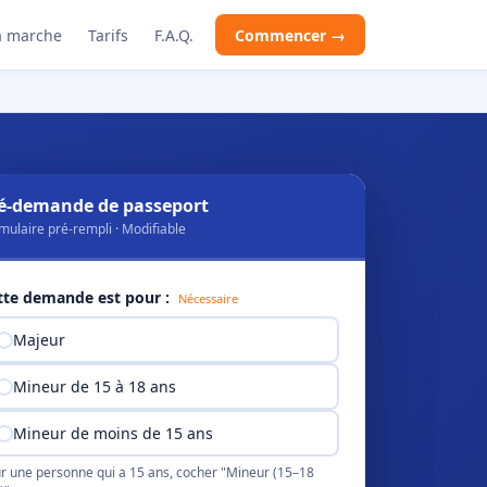
 marche
Tarifs
F.A.Q.
Commencer →
é-demande de passeport
mulaire pré-rempli · Modifiable
tte demande est pour :
Nécessaire
Majeur
Mineur de 15 à 18 ans
Mineur de moins de 15 ans
r une personne qui a 15 ans, cocher "Mineur (15–18