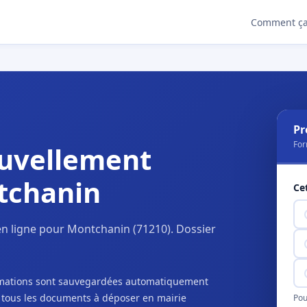
Comment ça
Pr
For
uvellement
tchanin
Ce
n ligne pour Montchanin (71210). Dossier
ormations sont sauvegardées automatiquement
c tous les documents à déposer en mairie
Pou