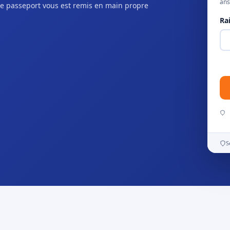
ans
e passeport vous est remis en main propre
Ra
S