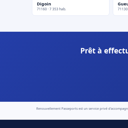
Digoin
Gue
71160 · 7 353 hab.
71130 
Prêt à effec
Renouvellement Passeports est un service privé d'accompagneme