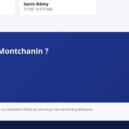
Saint-Rémy
71100 · 6 410 hab.
 Montchanin ?
 traitement officiel est assuré par les mairies et préfectures