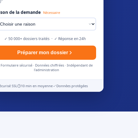
)"
ison de la demande
Nécessaire
✓ 50 000+ dossiers traités · ✓ Réponse en 24h
Préparer mon dossier
Formulaire sécurisé · Données chiffrées · Indépendant de
l'administration
écurisé SSL
10 min en moyenne
Données protégées