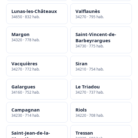
Lunas-les-Châteaux
Valflaunès
34650 · 832 hab.
34270 · 795 hab.
Margon
Saint-Vincent-de-
34320 · 778 hab.
Barbeyrargues
34730 · 775 hab.
Vacquières
Siran
34270 · 772 hab.
34210 · 754 hab.
Galargues
Le Triadou
34160 · 752 hab.
34270 · 737 hab.
Campagnan
Riols
34230 · 714 hab.
34220 · 708 hab.
Saint-Jean-de-la-
Tressan