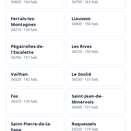
34600 · 164 hab.
34700 · 163 hab.
Ferrals-les-
Liausson
Montagnes
34800 · 156 hab.
34210 · 156 hab.
Pégairolles-de-
Les Rives
l'Escalette
34520 · 150 hab.
34700 · 151 hab.
Vailhan
Le Soulié
34320 · 142 hab.
34330 · 137 hab.
Fos
Saint-Jean-de-
34320 · 133 hab.
Minervois
34360 · 131 hab.
Saint-Pierre-de-la-
Roquessels
Fage
34320 · 119 hab.