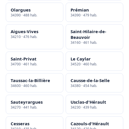
Olargues
Prémian
34390 · 488 hab.
34390 · 479 hab.
Aigues-Vives
Saint-Hilaire-de-
34210 · 476 hab.
Beauvoir
34160 · 461 hab.
Saint-Privat
Le Caylar
34700 · 461 hab.
34520 · 460 hab.
Taussac-la-Billière
Causse-de-la-Selle
34600 · 460 hab.
34380 · 454 hab.
Sauteyrargues
Usclas-d'Hérault
34270 · 441 hab.
34230 · 439 hab.
Cesseras
Cazouls-d'Hérault
34210 · 435 hab.
34120 · 420 hab.