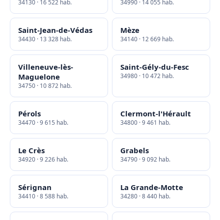
34130 · 16 522 hab.
34990 · 14 055 hab.
Saint-Jean-de-Védas
Mèze
34430 · 13 328 hab.
34140 · 12 669 hab.
Villeneuve-lès-
Saint-Gély-du-Fesc
Maguelone
34980 · 10 472 hab.
34750 · 10 872 hab.
Pérols
Clermont-l'Hérault
34470 · 9 615 hab.
34800 · 9 461 hab.
Le Crès
Grabels
34920 · 9 226 hab.
34790 · 9 092 hab.
Sérignan
La Grande-Motte
34410 · 8 588 hab.
34280 · 8 440 hab.