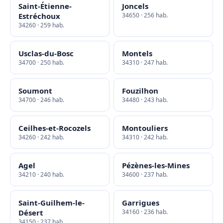
Saint-Étienne-
Joncels
Estréchoux
34650 · 256 hab.
34260 · 259 hab.
Usclas-du-Bosc
Montels
34700 · 250 hab.
34310 · 247 hab.
Soumont
Fouzilhon
34700 · 246 hab.
34480 · 243 hab.
Ceilhes-et-Rocozels
Montouliers
34260 · 242 hab.
34310 · 242 hab.
Agel
Pézènes-les-Mines
34210 · 240 hab.
34600 · 237 hab.
Saint-Guilhem-le-
Garrigues
Désert
34160 · 236 hab.
34150 · 237 hab.