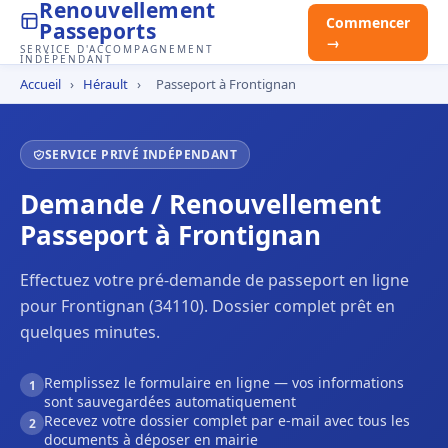
Renouvellement
Commencer
Passeports
→
SERVICE D'ACCOMPAGNEMENT
INDÉPENDANT
Accueil
›
Hérault
›
Passeport à Frontignan
SERVICE PRIVÉ INDÉPENDANT
Demande / Renouvellement
Passeport à Frontignan
Effectuez votre pré-demande de passeport en ligne
pour Frontignan (34110). Dossier complet prêt en
quelques minutes.
Remplissez le formulaire en ligne — vos informations
1
sont sauvegardées automatiquement
Recevez votre dossier complet par e-mail avec tous les
2
documents à déposer en mairie