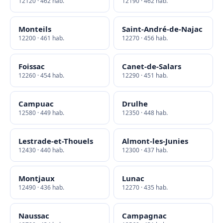
12120 · 462 hab.
12190 · 462 hab.
Monteils
Saint-André-de-Najac
12200 · 461 hab.
12270 · 456 hab.
Foissac
Canet-de-Salars
12260 · 454 hab.
12290 · 451 hab.
Campuac
Drulhe
12580 · 449 hab.
12350 · 448 hab.
Lestrade-et-Thouels
Almont-les-Junies
12430 · 440 hab.
12300 · 437 hab.
Montjaux
Lunac
12490 · 436 hab.
12270 · 435 hab.
Naussac
Campagnac