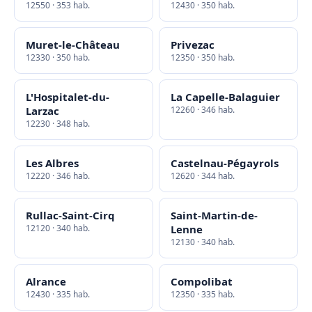
12550 · 353 hab.
12430 · 350 hab.
Muret-le-Château
Privezac
12330 · 350 hab.
12350 · 350 hab.
L'Hospitalet-du-
La Capelle-Balaguier
Larzac
12260 · 346 hab.
12230 · 348 hab.
Les Albres
Castelnau-Pégayrols
12220 · 346 hab.
12620 · 344 hab.
Rullac-Saint-Cirq
Saint-Martin-de-
12120 · 340 hab.
Lenne
12130 · 340 hab.
Alrance
Compolibat
12430 · 335 hab.
12350 · 335 hab.