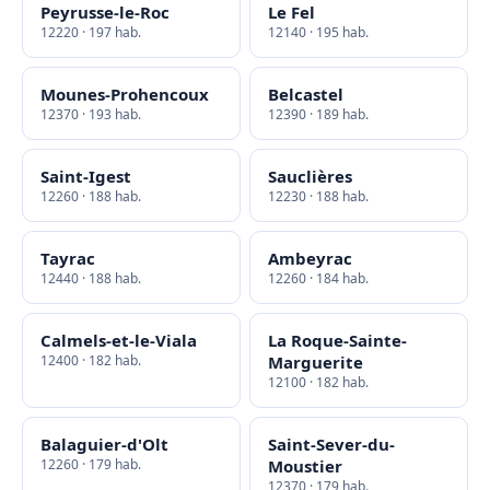
Peyrusse-le-Roc
Le Fel
12220 · 197 hab.
12140 · 195 hab.
Mounes-Prohencoux
Belcastel
12370 · 193 hab.
12390 · 189 hab.
Saint-Igest
Sauclières
12260 · 188 hab.
12230 · 188 hab.
Tayrac
Ambeyrac
12440 · 188 hab.
12260 · 184 hab.
Calmels-et-le-Viala
La Roque-Sainte-
12400 · 182 hab.
Marguerite
12100 · 182 hab.
Balaguier-d'Olt
Saint-Sever-du-
12260 · 179 hab.
Moustier
12370 · 179 hab.