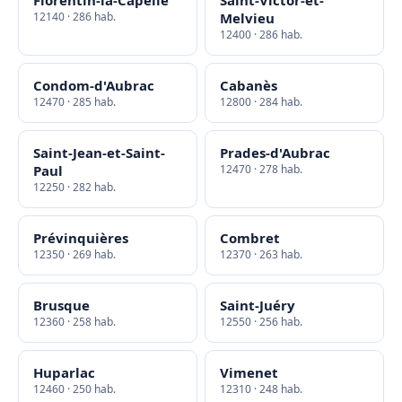
Florentin-la-Capelle
Saint-Victor-et-
12140 · 286 hab.
Melvieu
12400 · 286 hab.
Condom-d'Aubrac
Cabanès
12470 · 285 hab.
12800 · 284 hab.
Saint-Jean-et-Saint-
Prades-d'Aubrac
Paul
12470 · 278 hab.
12250 · 282 hab.
Prévinquières
Combret
12350 · 269 hab.
12370 · 263 hab.
Brusque
Saint-Juéry
12360 · 258 hab.
12550 · 256 hab.
Huparlac
Vimenet
12460 · 250 hab.
12310 · 248 hab.