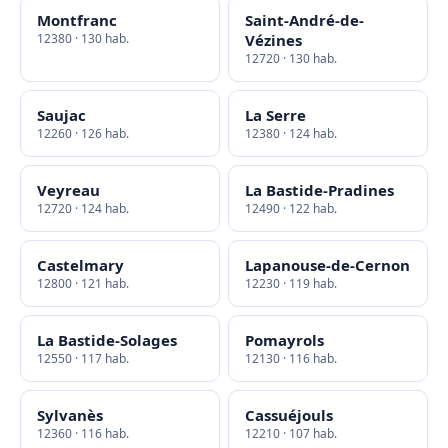
Montfranc
Saint-André-de-
12380 · 130 hab.
Vézines
12720 · 130 hab.
Saujac
La Serre
12260 · 126 hab.
12380 · 124 hab.
Veyreau
La Bastide-Pradines
12720 · 124 hab.
12490 · 122 hab.
Castelmary
Lapanouse-de-Cernon
12800 · 121 hab.
12230 · 119 hab.
La Bastide-Solages
Pomayrols
12550 · 117 hab.
12130 · 116 hab.
Sylvanès
Cassuéjouls
12360 · 116 hab.
12210 · 107 hab.