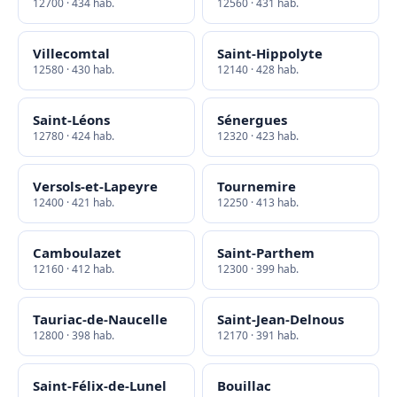
12700 · 434 hab.
12560 · 431 hab.
Villecomtal
Saint-Hippolyte
12580 · 430 hab.
12140 · 428 hab.
Saint-Léons
Sénergues
12780 · 424 hab.
12320 · 423 hab.
Versols-et-Lapeyre
Tournemire
12400 · 421 hab.
12250 · 413 hab.
Camboulazet
Saint-Parthem
12160 · 412 hab.
12300 · 399 hab.
Tauriac-de-Naucelle
Saint-Jean-Delnous
12800 · 398 hab.
12170 · 391 hab.
Saint-Félix-de-Lunel
Bouillac