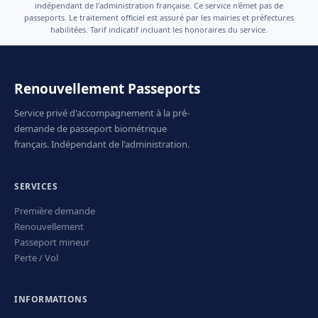
indépendant de l'administration française. Ce service n'émet pas de
passeports. Le traitement officiel est assuré par les mairies et préfectures
habilitées. Tarif indicatif incluant les honoraires du service.
Renouvellement Passeports
Service privé d'accompagnement à la pré-
demande de passeport biométrique
français. Indépendant de l'administration.
SERVICES
Première demande
Renouvellement
Passeport mineur
Perte / Vol
INFORMATIONS