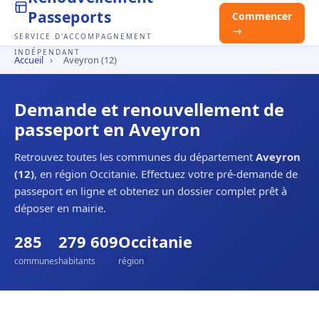
Passeports
Commencer
→
SERVICE D'ACCOMPAGNEMENT
INDÉPENDANT
Accueil
›
Aveyron (12)
Demande et renouvellement de
passeport en Aveyron
Retrouvez toutes les communes du département
Aveyron
(12)
, en région Occitanie. Effectuez votre pré-demande de
passeport en ligne et obtenez un dossier complet prêt à
déposer en mairie.
285
279 609
Occitanie
communes
habitants
région