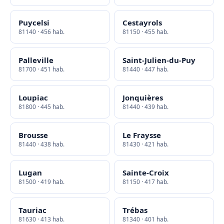
Puycelsi
Cestayrols
81140 · 456 hab.
81150 · 455 hab.
Palleville
Saint-Julien-du-Puy
81700 · 451 hab.
81440 · 447 hab.
Loupiac
Jonquières
81800 · 445 hab.
81440 · 439 hab.
Brousse
Le Fraysse
81440 · 438 hab.
81430 · 421 hab.
Lugan
Sainte-Croix
81500 · 419 hab.
81150 · 417 hab.
Tauriac
Trébas
81630 · 413 hab.
81340 · 401 hab.