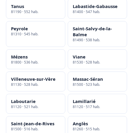
Tanus
Labastide-Gabausse
81190 · 552 hab.
81400 · 547 hab.
Peyrole
Saint-Salvy-de-la-
81310 · 545 hab.
Balme
81490 · 538 hab.
Mézens
Viane
81800 · 536 hab.
81530 · 528 hab.
Villeneuve-sur-Vère
Massac-Séran
81130 · 528 hab.
81500 · 523 hab.
Laboutarie
Lamillarié
81120 · 521 hab.
81120 · 517 hab.
Saint-Jean-de-Rives
Anglès
81500 · 516 hab.
81260 · 515 hab.