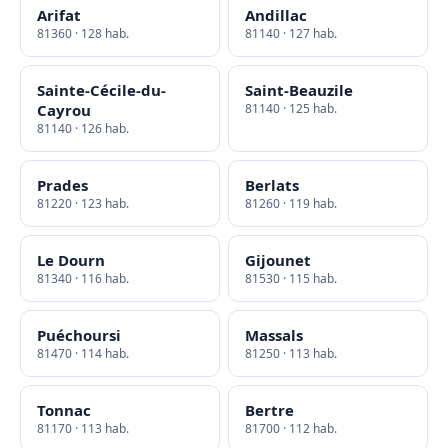
Arifat
Andillac
81360 · 128 hab.
81140 · 127 hab.
Sainte-Cécile-du-
Saint-Beauzile
Cayrou
81140 · 125 hab.
81140 · 126 hab.
Prades
Berlats
81220 · 123 hab.
81260 · 119 hab.
Le Dourn
Gijounet
81340 · 116 hab.
81530 · 115 hab.
Puéchoursi
Massals
81470 · 114 hab.
81250 · 113 hab.
Tonnac
Bertre
81170 · 113 hab.
81700 · 112 hab.