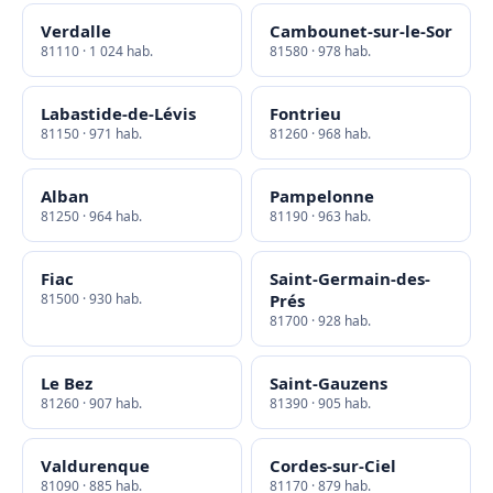
Verdalle
Cambounet-sur-le-Sor
81110 · 1 024 hab.
81580 · 978 hab.
Labastide-de-Lévis
Fontrieu
81150 · 971 hab.
81260 · 968 hab.
Alban
Pampelonne
81250 · 964 hab.
81190 · 963 hab.
Fiac
Saint-Germain-des-
81500 · 930 hab.
Prés
81700 · 928 hab.
Le Bez
Saint-Gauzens
81260 · 907 hab.
81390 · 905 hab.
Valdurenque
Cordes-sur-Ciel
81090 · 885 hab.
81170 · 879 hab.