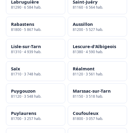
Labruguière
Saint-Juéry
81290 · 6 584 hab.
81160 · 6 564 hab.
Rabastens
Aussillon
81800 · 5 867 hab.
81200 · 5 527 hab.
Lisle-sur-Tarn
Lescure-d'Albigeois
81310 · 4 939 hab.
81380 · 4 590 hab.
Saïx
Réalmont
81710 · 3 748 hab.
81120 · 3 561 hab.
Puygouzon
Marssac-sur-Tarn
81120 · 3 548 hab.
81150 · 3 518 hab.
Puylaurens
Coufouleux
81700 · 3 257 hab.
81800 · 3 057 hab.