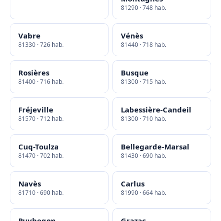
81290 · 748 hab.
Vabre
Vénès
81330 · 726 hab.
81440 · 718 hab.
Rosières
Busque
81400 · 716 hab.
81300 · 715 hab.
Fréjeville
Labessière-Candeil
81570 · 712 hab.
81300 · 710 hab.
Cuq-Toulza
Bellegarde-Marsal
81470 · 702 hab.
81430 · 690 hab.
Navès
Carlus
81710 · 690 hab.
81990 · 664 hab.
Puybegon
Grazac