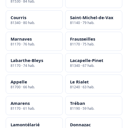
81530 · 84 hab.
Courris
Saint-Michel-de-Vax
81340 · 80 hab.
81140 · 79 hab.
Marnaves
Frausseilles
81170 · 76 hab.
81170 · 75 hab.
Labarthe-Bleys
Lacapelle-Pinet
81170 · 74 hab.
81340 · 67 hab.
Appelle
Le Rialet
81700 · 66 hab.
81240 · 63 hab.
Amarens
Tréban
81170 · 61 hab.
81190 · 59 hab.
Lamontélarié
Donnazac