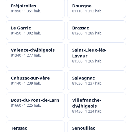
Fréjairolles
Dourgne
81990 · 1 351 hab.
81110 · 1 313 hab.
Le Garric
Brassac
81450 · 1 302 hab.
81260 · 1 289 hab.
Valence-d'Albigeois
Saint-Lieux-lès-
81340 · 1 277 hab.
Lavaur
81500 · 1 269 hab.
Cahuzac-sur-Vère
Salvagnac
81140 · 1 239 hab.
81630 · 1 237 hab.
Bout-du-Pont-de-Larn
Villefranche-
81660 · 1 225 hab.
d'Albigeois
81430 · 1 224 hab.
Terssac
Senouillac