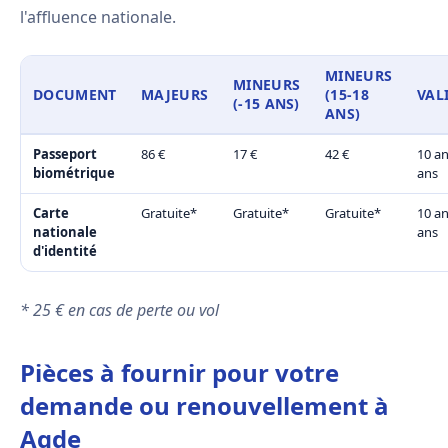
l'affluence nationale.
MINEURS
MINEURS
DOCUMENT
MAJEURS
(15-18
VAL
(-15 ANS)
ANS)
Passeport
86 €
17 €
42 €
10 an
biométrique
ans
Carte
Gratuite*
Gratuite*
Gratuite*
10 an
nationale
ans
d'identité
* 25 € en cas de perte ou vol
Pièces à fournir pour votre
demande ou renouvellement à
Agde