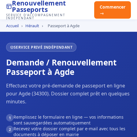
Renouvellement
Commencer
Passeports
→
SERVICE D'ACCOMPAGNEMENT
INDÉPENDANT
Accueil
›
Hérault
›
Passeport à Agde
SERVICE PRIVÉ INDÉPENDANT
Demande / Renouvellement
Passeport à Agde
Effectuez votre pré-demande de passeport en ligne
pour Agde (34300). Dossier complet prêt en quelques
minutes.
Remplissez le formulaire en ligne — vos informations
1
sont sauvegardées automatiquement
Recevez votre dossier complet par e-mail avec tous les
2
documents à déposer en mairie