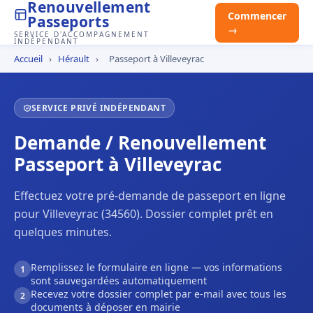
Renouvellement
Commencer
Passeports
→
SERVICE D'ACCOMPAGNEMENT
INDÉPENDANT
Accueil
›
Hérault
›
Passeport à Villeveyrac
SERVICE PRIVÉ INDÉPENDANT
Demande / Renouvellement
Passeport à Villeveyrac
Effectuez votre pré-demande de passeport en ligne
pour Villeveyrac (34560). Dossier complet prêt en
quelques minutes.
Remplissez le formulaire en ligne — vos informations
1
sont sauvegardées automatiquement
Recevez votre dossier complet par e-mail avec tous les
2
documents à déposer en mairie