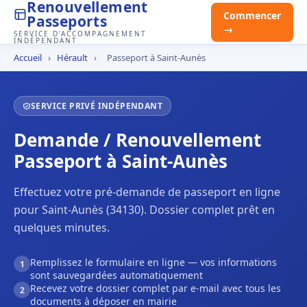
Renouvellement
Commencer
Passeports
→
SERVICE D'ACCOMPAGNEMENT
INDÉPENDANT
Accueil
›
Hérault
›
Passeport à Saint-Aunès
SERVICE PRIVÉ INDÉPENDANT
Demande / Renouvellement
Passeport à Saint-Aunès
Effectuez votre pré-demande de passeport en ligne
pour Saint-Aunès (34130). Dossier complet prêt en
quelques minutes.
Remplissez le formulaire en ligne — vos informations
1
sont sauvegardées automatiquement
Recevez votre dossier complet par e-mail avec tous les
2
documents à déposer en mairie