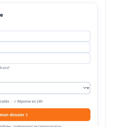
de
8 ans)"
traités · ✓ Réponse en 24h
 mon dossier
hiffrées · Indépendant de l'administration