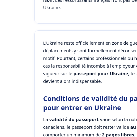
Non.
Les ressortissants français n'ont pas b
Ukraine.
L'Ukraine reste officiellement en zone de gue
déplacements y sont formellement déconsei
motif. Pourtant, certains professionnels ou
cas la responsabilité incombe à l'employeur 
vigueur sur le
passeport pour Ukraine
, le
devient alors indispensable.
Conditions de validité du p
pour entrer en Ukraine
La
validité du passeport
varie selon la nat
canadiens, le passeport doit rester valide
au
comporter un minimum de
2 pages libres
.