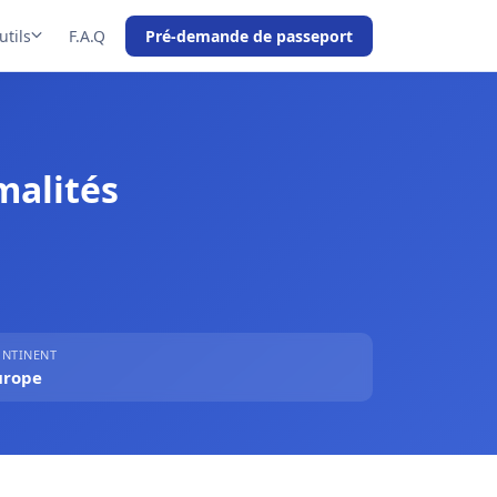
utils
F.A.Q
Pré-demande de passeport
malités
NTINENT
urope