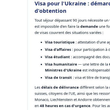
Visa pour l'Ukraine : démarc
d'obtention
Tout séjour dépassant 90 jours nécessite un 
est impossible d'en faire la
demande
une foi
de visas couvrent des situations variées :
Visa touristique
: attestation d'une a
Visa d'affaires
: pour participation à
Visa étudiant
: accompagné des docu
Visa humanitaire
— une lettre de la
Ministres d'Ukraine
est indispensabl
Visa de transit
: visa et titre de tran
Les
délais de délivrance
diffèrent selon la 
suisses, citoyens de l'UE, ainsi que les resso
Monaco, Liechtenstein et Andorre obtiennent
en
48 heures en cas d'urgence
. Pour les a