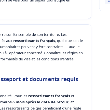
esoin de visa pour un séjour touristique en
rre sur l'ensemble de son territoire. Les
llés aux
ressortissants français
, quel que soit le
 humanitaires peuvent y être contraints — auquel
ou à l'opérateur concerné. Connaître les règles en
s formalités de visa et les conditions d'entrée
asseport et documents requis
ionalité. Pour les
ressortissants français
et
 moins 6 mois après la date de retour
, et
 Les ressortissants belges bénéficient d'une règle