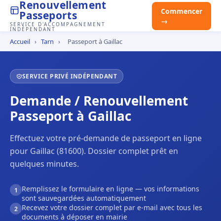
Renouvellement
Commencer
Passeports
→
SERVICE D'ACCOMPAGNEMENT
INDÉPENDANT
Accueil
›
Tarn
›
Passeport à Gaillac
SERVICE PRIVÉ INDÉPENDANT
Demande / Renouvellement
Passeport à Gaillac
Effectuez votre pré-demande de passeport en ligne
pour Gaillac (81600). Dossier complet prêt en
quelques minutes.
Remplissez le formulaire en ligne — vos informations
1
sont sauvegardées automatiquement
Recevez votre dossier complet par e-mail avec tous les
2
documents à déposer en mairie