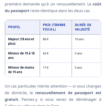
première demande qu'à un renouvellement. Le
coût
du passeport
reste identique dans les deux cas.
PRIX (TIMBRE
DURÉE DE
PROFIL
FISCAL)
VALIDITÉ
Majeur (18 ans et
86 €
10 ans
plus)
Mineur de 15 à 18
42 €
5 ans
ans
Mineur de moins
17 €
5 ans
de 15 ans
Un cas particulier mérite attention — si vous changez
de domicile, le
renouvellement de passeport est
gratuit
. Pensez-y si vous venez de déménager à