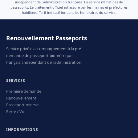
indépendant de l'administration française. Ce service n'émet pas de
passeports. Le traitement officiel est assuré par les mairies et préfectures
habilitées. Tarif indicatif incluant les honoraires du service.
Renouvellement Passeports
Service privé d'accompagnement à la pré-
demande de passeport biométrique
français. Indépendant de l'administration.
SERVICES
Première demande
Renouvellement
Passeport mineur
Perte / Vol
INFORMATIONS