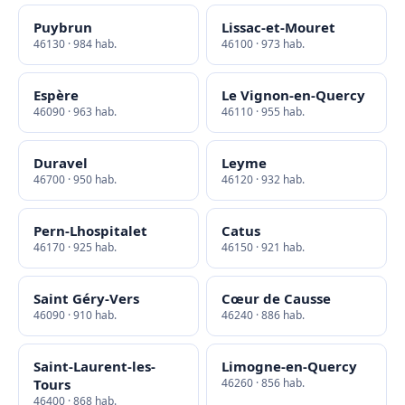
Puybrun
Lissac-et-Mouret
46130 · 984 hab.
46100 · 973 hab.
Espère
Le Vignon-en-Quercy
46090 · 963 hab.
46110 · 955 hab.
Duravel
Leyme
46700 · 950 hab.
46120 · 932 hab.
Pern-Lhospitalet
Catus
46170 · 925 hab.
46150 · 921 hab.
Saint Géry-Vers
Cœur de Causse
46090 · 910 hab.
46240 · 886 hab.
Saint-Laurent-les-
Limogne-en-Quercy
Tours
46260 · 856 hab.
46400 · 868 hab.