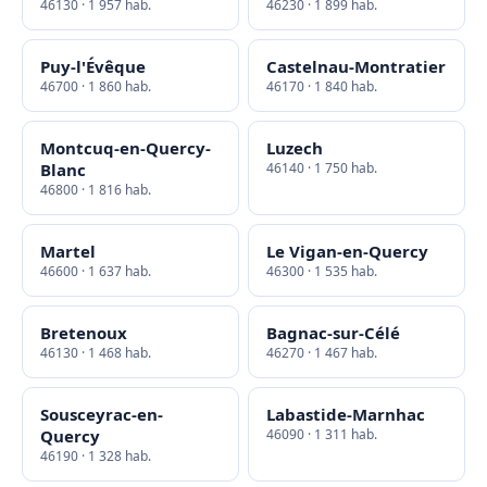
46130 · 1 957 hab.
46230 · 1 899 hab.
Puy-l'Évêque
Castelnau-Montratier
46700 · 1 860 hab.
46170 · 1 840 hab.
Montcuq-en-Quercy-
Luzech
Blanc
46140 · 1 750 hab.
46800 · 1 816 hab.
Martel
Le Vigan-en-Quercy
46600 · 1 637 hab.
46300 · 1 535 hab.
Bretenoux
Bagnac-sur-Célé
46130 · 1 468 hab.
46270 · 1 467 hab.
Sousceyrac-en-
Labastide-Marnhac
Quercy
46090 · 1 311 hab.
46190 · 1 328 hab.