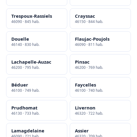
Trespoux-Rassiels
Crayssac
46090 · 845 hab.
46150 · 844 hab.
Douelle
Flaujac-Poujols
46140 · 830 hab.
46090 · 811 hab.
Lachapelle-Auzac
Pinsac
46200 · 795 hab.
46200 · 769 hab.
Béduer
Faycelles
46100 · 749 hab.
46100 · 740 hab.
Prudhomat
Livernon
46130 · 733 hab.
46320 · 722 hab.
Lamagdelaine
Assier
46090 · 721 hab.
46320 · 709 hab.