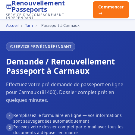
Renouvellement
Commencer
Passeports
→
SERVICE D'ACCOMPAGNEMENT
INDÉPENDANT
Accueil
›
Tarn
›
Passeport à Carmaux
SERVICE PRIVÉ INDÉPENDANT
Demande / Renouvellement
Passeport à Carmaux
Effectuez votre pré-demande de passeport en ligne
pour Carmaux (81400). Dossier complet prêt en
quelques minutes.
Remplissez le formulaire en ligne — vos informations
1
sont sauvegardées automatiquement
Recevez votre dossier complet par e-mail avec tous les
2
documents à déposer en mairie