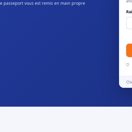
ans
e passeport vous est remis en main propre
Ra
S