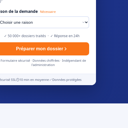
)"
ison de la demande
Nécessaire
✓ 50 000+ dossiers traités · ✓ Réponse en 24h
Préparer mon dossier
Formulaire sécurisé · Données chiffrées · Indépendant de
l'administration
écurisé SSL
10 min en moyenne
Données protégées