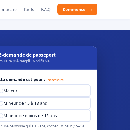
 marche
Tarifs
F.A.Q.
Commencer →
é-demande de passeport
mulaire pré-rempli · Modifiable
tte demande est pour :
Nécessaire
Majeur
Mineur de 15 à 18 ans
Mineur de moins de 15 ans
r une personne qui a 15 ans, cocher "Mineur (15–18