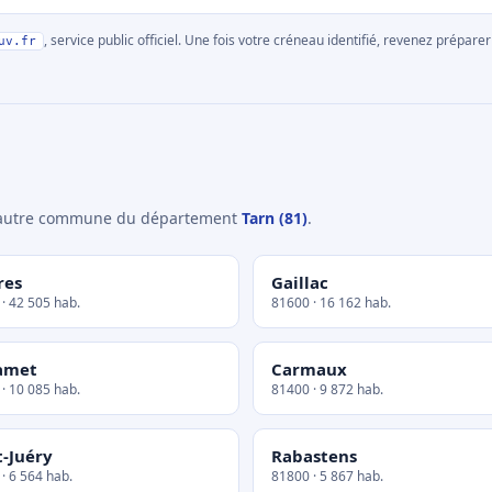
, service public officiel. Une fois votre créneau identifié, revenez prépa
uv.fr
e autre commune du département
Tarn (81)
.
res
Gaillac
· 42 505 hab.
81600 · 16 162 hab.
amet
Carmaux
· 10 085 hab.
81400 · 9 872 hab.
t-Juéry
Rabastens
· 6 564 hab.
81800 · 5 867 hab.