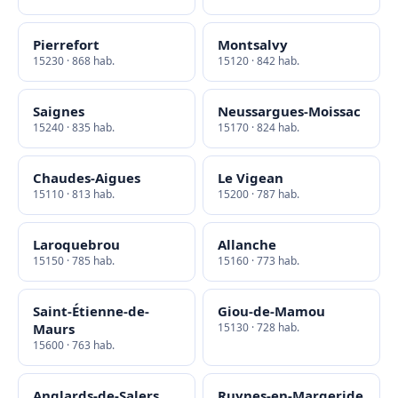
Pierrefort
Montsalvy
15230 · 868 hab.
15120 · 842 hab.
Saignes
Neussargues-Moissac
15240 · 835 hab.
15170 · 824 hab.
Chaudes-Aigues
Le Vigean
15110 · 813 hab.
15200 · 787 hab.
Laroquebrou
Allanche
15150 · 785 hab.
15160 · 773 hab.
Saint-Étienne-de-
Giou-de-Mamou
Maurs
15130 · 728 hab.
15600 · 763 hab.
Anglards-de-Salers
Ruynes-en-Margeride