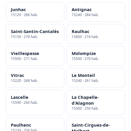
Junhac
Antignac
15120 · 286 hab.
15240 · 284 hab.
Saint-Santin-Cantalès
Raulhac
15150 · 279 hab.
15800 · 274 hab.
Vieillespesse
Molompize
15500 · 271 hab.
15500 · 270 hab.
Vitrac
Le Monteil
15220 · 268 hab.
15240 · 261 hab.
Lascelle
La Chapelle-
15590 · 260 hab.
d'Alagnon
15300 · 256 hab.
Paulhenc
Saint-Cirgues-de-
15230 · 256 hab.
Malbert