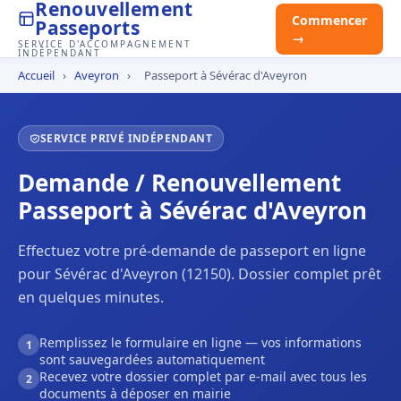
Renouvellement
Commencer
Passeports
→
SERVICE D'ACCOMPAGNEMENT
INDÉPENDANT
Accueil
›
Aveyron
›
Passeport à Sévérac d'Aveyron
SERVICE PRIVÉ INDÉPENDANT
Demande / Renouvellement
Passeport à Sévérac d'Aveyron
Effectuez votre pré-demande de passeport en ligne
pour Sévérac d'Aveyron (12150). Dossier complet prêt
en quelques minutes.
Remplissez le formulaire en ligne — vos informations
1
sont sauvegardées automatiquement
Recevez votre dossier complet par e-mail avec tous les
2
documents à déposer en mairie