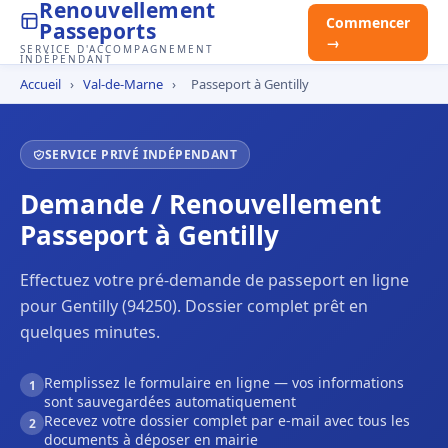
Renouvellement
Commencer
Passeports
→
SERVICE D'ACCOMPAGNEMENT
INDÉPENDANT
Accueil
›
Val-de-Marne
›
Passeport à Gentilly
SERVICE PRIVÉ INDÉPENDANT
Demande / Renouvellement
Passeport à Gentilly
Effectuez votre pré-demande de passeport en ligne
pour Gentilly (94250). Dossier complet prêt en
quelques minutes.
Remplissez le formulaire en ligne — vos informations
1
sont sauvegardées automatiquement
Recevez votre dossier complet par e-mail avec tous les
2
documents à déposer en mairie