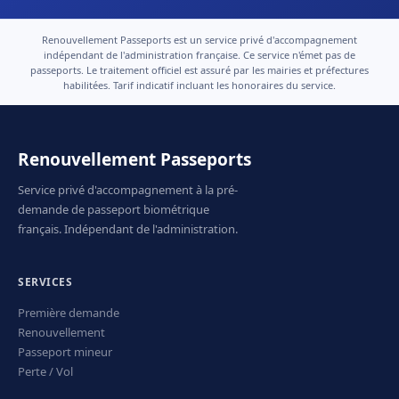
Renouvellement Passeports est un service privé d'accompagnement
indépendant de l'administration française. Ce service n'émet pas de
passeports. Le traitement officiel est assuré par les mairies et préfectures
habilitées. Tarif indicatif incluant les honoraires du service.
Renouvellement Passeports
Service privé d'accompagnement à la pré-
demande de passeport biométrique
français. Indépendant de l'administration.
SERVICES
Première demande
Renouvellement
Passeport mineur
Perte / Vol