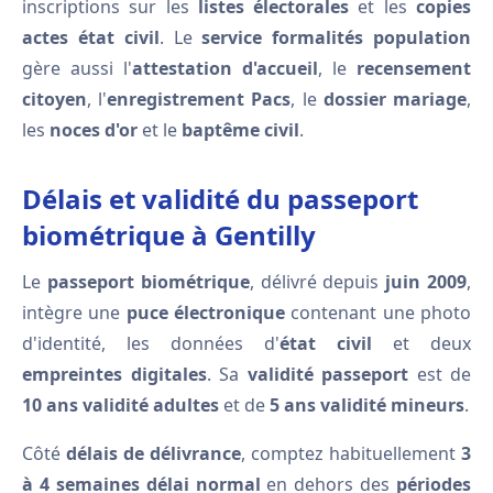
inscriptions sur les
listes électorales
et les
copies
actes état civil
. Le
service formalités population
gère aussi l'
attestation d'accueil
, le
recensement
citoyen
, l'
enregistrement Pacs
, le
dossier mariage
,
les
noces d'or
et le
baptême civil
.
Délais et validité du passeport
biométrique à Gentilly
Le
passeport biométrique
, délivré depuis
juin 2009
,
intègre une
puce électronique
contenant une photo
d'identité, les données d'
état civil
et deux
empreintes digitales
. Sa
validité passeport
est de
10 ans validité adultes
et de
5 ans validité mineurs
.
Côté
délais de délivrance
, comptez habituellement
3
à 4 semaines délai normal
en dehors des
périodes