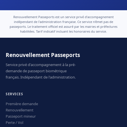
Renouvellement Passeports est un service privé d'accompagnement
indépendant de l'administration française. Ce service n'émet pas de
passeports. Le traitement officiel est assuré par les mairies et préfectures
habilitées. Tarif indicatif incluant les honoraires du service.
Renouvellement Passeports
Service privé d'accompagnement à la pré-
demande de passeport biométrique
français. Indépendant de l'administration.
SERVICES
Première demande
Renouvellement
Passeport mineur
Perte / Vol