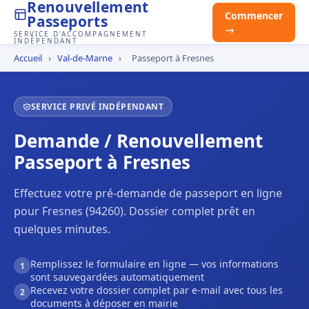
Renouvellement
Commencer
Passeports
→
SERVICE D'ACCOMPAGNEMENT
INDÉPENDANT
Accueil
›
Val-de-Marne
›
Passeport à Fresnes
SERVICE PRIVÉ INDÉPENDANT
Demande / Renouvellement
Passeport à Fresnes
Effectuez votre pré-demande de passeport en ligne
pour Fresnes (94260). Dossier complet prêt en
quelques minutes.
Remplissez le formulaire en ligne — vos informations
1
sont sauvegardées automatiquement
Recevez votre dossier complet par e-mail avec tous les
2
documents à déposer en mairie