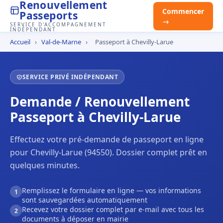
Renouvellement
Commencer
Passeports
→
SERVICE D'ACCOMPAGNEMENT
INDÉPENDANT
Accueil
›
Val-de-Marne
›
Passeport à Chevilly-Larue
SERVICE PRIVÉ INDÉPENDANT
Demande / Renouvellement
Passeport à Chevilly-Larue
Effectuez votre pré-demande de passeport en ligne
pour Chevilly-Larue (94550). Dossier complet prêt en
quelques minutes.
Remplissez le formulaire en ligne — vos informations
1
sont sauvegardées automatiquement
Recevez votre dossier complet par e-mail avec tous les
2
documents à déposer en mairie