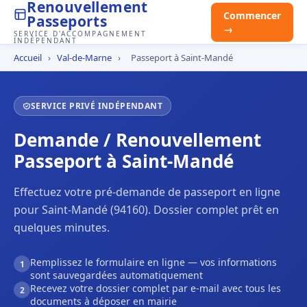
Renouvellement
Commencer
Passeports
→
SERVICE D'ACCOMPAGNEMENT
INDÉPENDANT
Accueil
›
Val-de-Marne
›
Passeport à Saint-Mandé
SERVICE PRIVÉ INDÉPENDANT
Demande / Renouvellement
Passeport à Saint-Mandé
Effectuez votre pré-demande de passeport en ligne
pour Saint-Mandé (94160). Dossier complet prêt en
quelques minutes.
Remplissez le formulaire en ligne — vos informations
1
sont sauvegardées automatiquement
Recevez votre dossier complet par e-mail avec tous les
2
documents à déposer en mairie