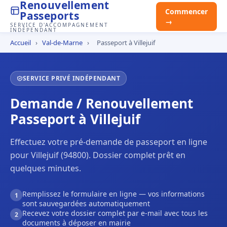
Renouvellement
Commencer
Passeports
→
SERVICE D'ACCOMPAGNEMENT
INDÉPENDANT
Accueil
›
Val-de-Marne
›
Passeport à Villejuif
SERVICE PRIVÉ INDÉPENDANT
Demande / Renouvellement
Passeport à Villejuif
Effectuez votre pré-demande de passeport en ligne
pour Villejuif (94800). Dossier complet prêt en
quelques minutes.
Remplissez le formulaire en ligne — vos informations
1
sont sauvegardées automatiquement
Recevez votre dossier complet par e-mail avec tous les
2
documents à déposer en mairie