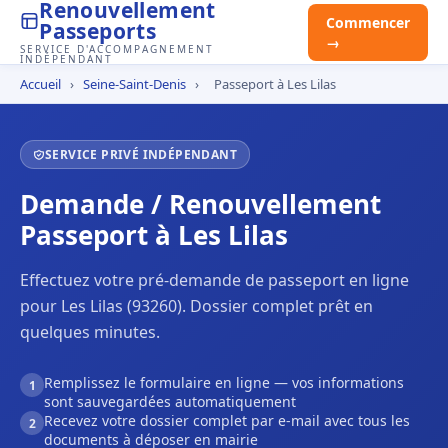
Renouvellement
Commencer
Passeports
→
SERVICE D'ACCOMPAGNEMENT
INDÉPENDANT
Accueil
›
Seine-Saint-Denis
›
Passeport à Les Lilas
SERVICE PRIVÉ INDÉPENDANT
Demande / Renouvellement
Passeport à Les Lilas
Effectuez votre pré-demande de passeport en ligne
pour Les Lilas (93260). Dossier complet prêt en
quelques minutes.
Remplissez le formulaire en ligne — vos informations
1
sont sauvegardées automatiquement
Recevez votre dossier complet par e-mail avec tous les
2
documents à déposer en mairie