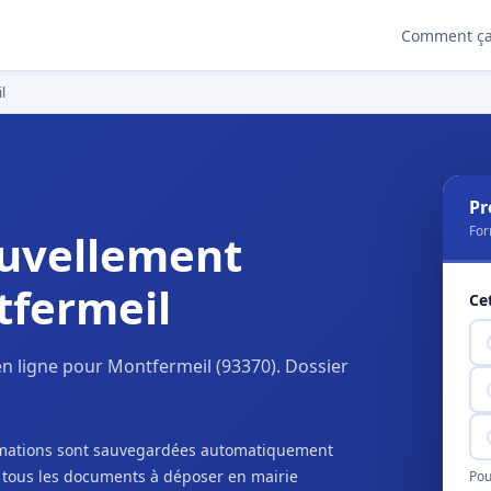
Comment ça
l
Pr
For
uvellement
tfermeil
Ce
n ligne pour Montfermeil (93370). Dossier
ormations sont sauvegardées automatiquement
c tous les documents à déposer en mairie
Pou