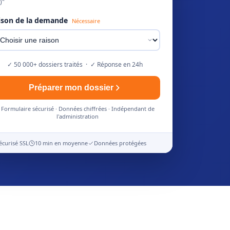
)"
ison de la demande
Nécessaire
✓ 50 000+ dossiers traités · ✓ Réponse en 24h
Préparer mon dossier
Formulaire sécurisé · Données chiffrées · Indépendant de
l'administration
écurisé SSL
10 min en moyenne
Données protégées