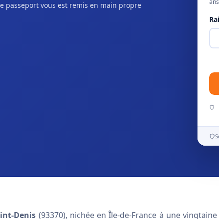
ans
e passeport vous est remis en main propre
Ra
S
int-Denis
(93370), nichée en Île-de-France à une vingtaine