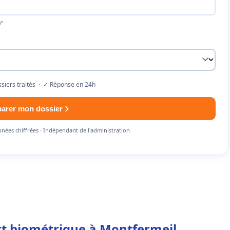
"
siers traités · ✓ Réponse en 24h
parer mon dossier
nnées chiffrées · Indépendant de l'administration
ort biométrique à Montfermeil