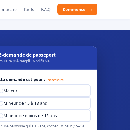
 marche
Tarifs
F.A.Q.
Commencer →
é-demande de passeport
mulaire pré-rempli · Modifiable
tte demande est pour :
Nécessaire
Majeur
Mineur de 15 à 18 ans
Mineur de moins de 15 ans
r une personne qui a 15 ans, cocher "Mineur (15–18