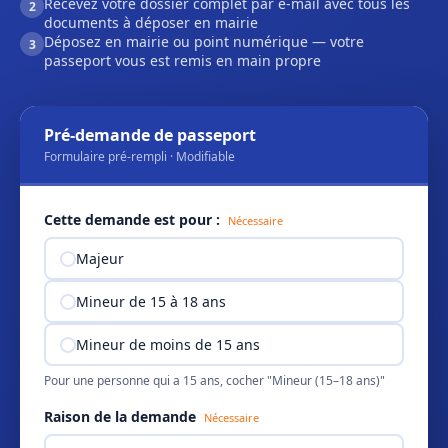
Recevez votre dossier complet par e-mail avec tous les
2
documents à déposer en mairie
Déposez en mairie ou point numérique — votre
3
passeport vous est remis en main propre
Pré-demande de passeport
Formulaire pré-rempli · Modifiable
Cette demande est pour :
Nécessaire
Majeur
Mineur de 15 à 18 ans
Mineur de moins de 15 ans
Pour une personne qui a 15 ans, cocher "Mineur (15–18 ans)"
Raison de la demande
Nécessaire