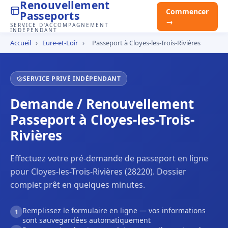
Renouvellement
Commencer
Passeports
→
SERVICE D'ACCOMPAGNEMENT
INDÉPENDANT
Accueil
›
Eure-et-Loir
›
Passeport à Cloyes-les-Trois-Rivières
SERVICE PRIVÉ INDÉPENDANT
Demande / Renouvellement
Passeport à Cloyes-les-Trois-
Rivières
Effectuez votre pré-demande de passeport en ligne
pour Cloyes-les-Trois-Rivières (28220). Dossier
complet prêt en quelques minutes.
Remplissez le formulaire en ligne — vos informations
1
sont sauvegardées automatiquement