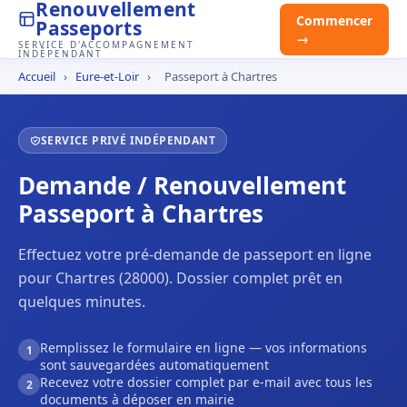
Renouvellement
Commencer
Passeports
→
SERVICE D'ACCOMPAGNEMENT
INDÉPENDANT
Accueil
›
Eure-et-Loir
›
Passeport à Chartres
SERVICE PRIVÉ INDÉPENDANT
Demande / Renouvellement
Passeport à Chartres
Effectuez votre pré-demande de passeport en ligne
pour Chartres (28000). Dossier complet prêt en
quelques minutes.
Remplissez le formulaire en ligne — vos informations
1
sont sauvegardées automatiquement
Recevez votre dossier complet par e-mail avec tous les
2
documents à déposer en mairie