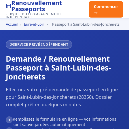
Renouvellement
Commencer
Passeports
→
SERVICE D'ACCOMPAGNEMENT
INDÉPENDANT
Accueil
›
Eure-et-Loir
›
Passeport à Saint-Lubin-des-Joncherets
SERVICE PRIVÉ INDÉPENDANT
Demande / Renouvellement
Passeport à Saint-Lubin-des-
Joncherets
Effectuez votre pré-demande de passeport en ligne
pour Saint-Lubin-des-Joncherets (28350). Dossier
complet prêt en quelques minutes.
Remplissez le formulaire en ligne — vos informations
1
sont sauvegardées automatiquement