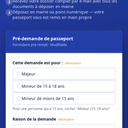
Recevez votre dossier complet par e-mail avec tous les
2
documents à déposer en mairie
Déposez en mairie ou point numérique — votre
3
passeport vous est remis en main propre
Pré-demande de passeport
Formulaire pré-rempli · Modifiable
Cette demande est pour :
Nécessaire
Majeur
Mineur de 15 à 18 ans
Mineur de moins de 15 ans
Pour une personne qui a 15 ans, cocher "Mineur (15–18 ans)"
Raison de la demande
Nécessaire