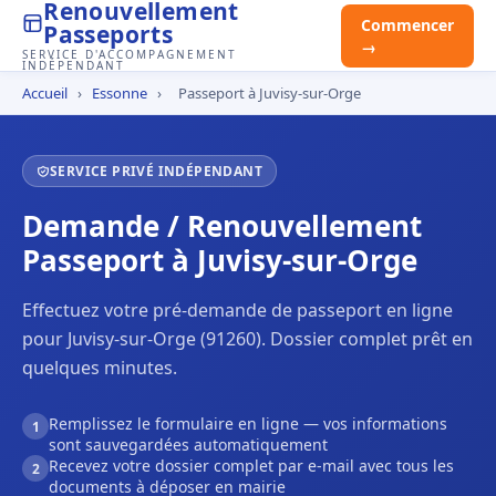
Renouvellement
Commencer
Passeports
→
SERVICE D'ACCOMPAGNEMENT
INDÉPENDANT
Accueil
›
Essonne
›
Passeport à Juvisy-sur-Orge
SERVICE PRIVÉ INDÉPENDANT
Demande / Renouvellement
Passeport à Juvisy-sur-Orge
Effectuez votre pré-demande de passeport en ligne
pour Juvisy-sur-Orge (91260). Dossier complet prêt en
quelques minutes.
Remplissez le formulaire en ligne — vos informations
1
sont sauvegardées automatiquement
Recevez votre dossier complet par e-mail avec tous les
2
documents à déposer en mairie