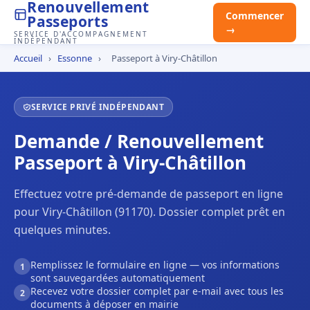
Renouvellement
Commencer
Passeports
→
SERVICE D'ACCOMPAGNEMENT
INDÉPENDANT
Accueil
›
Essonne
›
Passeport à Viry-Châtillon
SERVICE PRIVÉ INDÉPENDANT
Demande / Renouvellement
Passeport à Viry-Châtillon
Effectuez votre pré-demande de passeport en ligne
pour Viry-Châtillon (91170). Dossier complet prêt en
quelques minutes.
Remplissez le formulaire en ligne — vos informations
1
sont sauvegardées automatiquement
Recevez votre dossier complet par e-mail avec tous les
2
documents à déposer en mairie