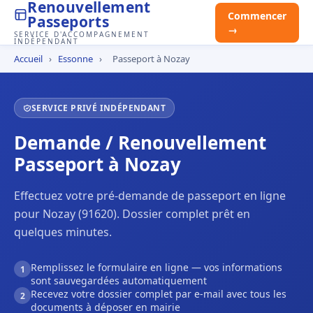
Renouvellement
Commencer
Passeports
→
SERVICE D'ACCOMPAGNEMENT
INDÉPENDANT
Accueil
›
Essonne
›
Passeport à Nozay
SERVICE PRIVÉ INDÉPENDANT
Demande / Renouvellement
Passeport à Nozay
Effectuez votre pré-demande de passeport en ligne
pour Nozay (91620). Dossier complet prêt en
quelques minutes.
Remplissez le formulaire en ligne — vos informations
1
sont sauvegardées automatiquement
Recevez votre dossier complet par e-mail avec tous les
2
documents à déposer en mairie