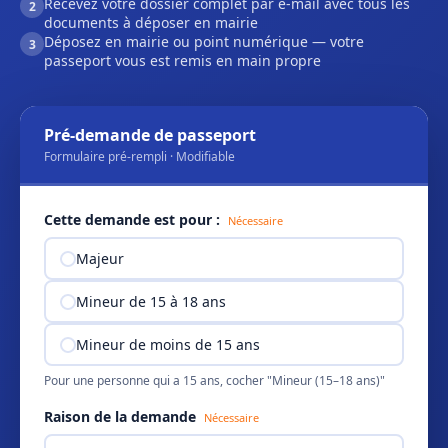
Recevez votre dossier complet par e-mail avec tous les
2
documents à déposer en mairie
Déposez en mairie ou point numérique — votre
3
passeport vous est remis en main propre
Pré-demande de passeport
Formulaire pré-rempli · Modifiable
Cette demande est pour :
Nécessaire
Majeur
Mineur de 15 à 18 ans
Mineur de moins de 15 ans
Pour une personne qui a 15 ans, cocher "Mineur (15–18 ans)"
Raison de la demande
Nécessaire