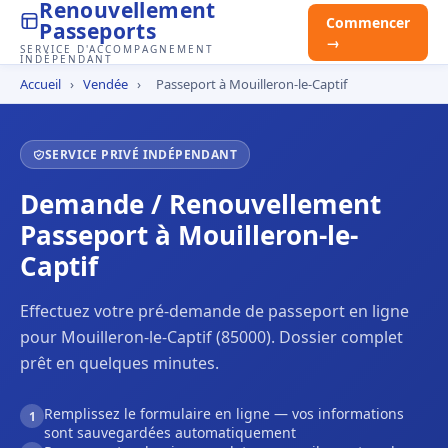
Renouvellement
Commencer
Passeports
→
SERVICE D'ACCOMPAGNEMENT
INDÉPENDANT
Accueil
›
Vendée
›
Passeport à Mouilleron-le-Captif
SERVICE PRIVÉ INDÉPENDANT
Demande / Renouvellement
Passeport à Mouilleron-le-
Captif
Effectuez votre pré-demande de passeport en ligne
pour Mouilleron-le-Captif (85000). Dossier complet
prêt en quelques minutes.
Remplissez le formulaire en ligne — vos informations
1
sont sauvegardées automatiquement