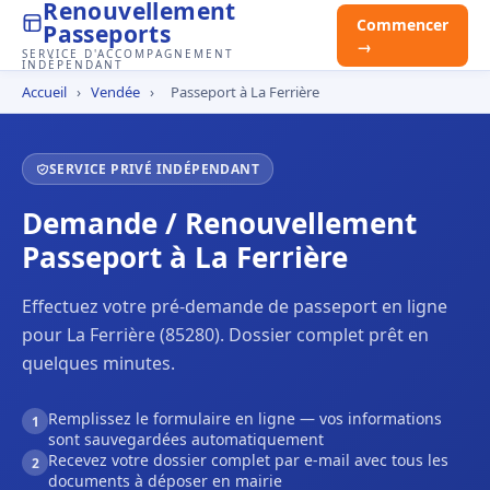
Renouvellement
Commencer
Passeports
→
SERVICE D'ACCOMPAGNEMENT
INDÉPENDANT
Accueil
›
Vendée
›
Passeport à La Ferrière
SERVICE PRIVÉ INDÉPENDANT
Demande / Renouvellement
Passeport à La Ferrière
Effectuez votre pré-demande de passeport en ligne
pour La Ferrière (85280). Dossier complet prêt en
quelques minutes.
Remplissez le formulaire en ligne — vos informations
1
sont sauvegardées automatiquement
Recevez votre dossier complet par e-mail avec tous les
2
documents à déposer en mairie