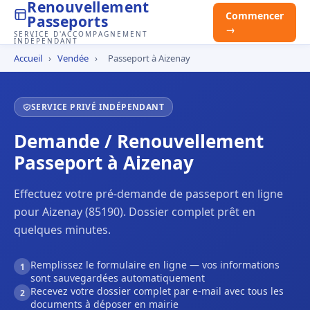
Renouvellement
Commencer
Passeports
→
SERVICE D'ACCOMPAGNEMENT
INDÉPENDANT
Accueil
›
Vendée
›
Passeport à Aizenay
SERVICE PRIVÉ INDÉPENDANT
Demande / Renouvellement
Passeport à Aizenay
Effectuez votre pré-demande de passeport en ligne
pour Aizenay (85190). Dossier complet prêt en
quelques minutes.
Remplissez le formulaire en ligne — vos informations
1
sont sauvegardées automatiquement
Recevez votre dossier complet par e-mail avec tous les
2
documents à déposer en mairie