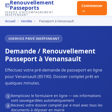
Renouvellement
Commencer
Passeports
→
SERVICE D'ACCOMPAGNEMENT
INDÉPENDANT
Accueil
›
Vendée
›
Passeport à Venansault
SERVICE PRIVÉ INDÉPENDANT
Demande / Renouvellement
Passeport à Venansault
Effectuez votre pré-demande de passeport en ligne
pour Venansault (85190). Dossier complet prêt en
quelques minutes.
Remplissez le formulaire en ligne — vos informations
1
sont sauvegardées automatiquement
Recevez votre dossier complet par e-mail avec tous les
2
documents à déposer en mairie