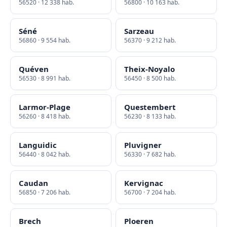
56520 · 12 338 hab.
56800 · 10 163 hab.
Séné
Sarzeau
56860 · 9 554 hab.
56370 · 9 212 hab.
Quéven
Theix-Noyalo
56530 · 8 991 hab.
56450 · 8 500 hab.
Larmor-Plage
Questembert
56260 · 8 418 hab.
56230 · 8 133 hab.
Languidic
Pluvigner
56440 · 8 042 hab.
56330 · 7 682 hab.
Caudan
Kervignac
56850 · 7 206 hab.
56700 · 7 204 hab.
Brech
Ploeren