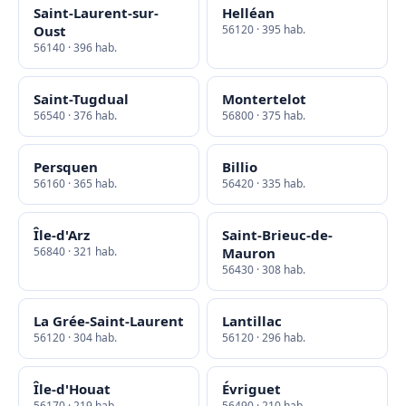
Saint-Laurent-sur-
Helléan
Oust
56120 · 395 hab.
56140 · 396 hab.
Saint-Tugdual
Montertelot
56540 · 376 hab.
56800 · 375 hab.
Persquen
Billio
56160 · 365 hab.
56420 · 335 hab.
Île-d'Arz
Saint-Brieuc-de-
56840 · 321 hab.
Mauron
56430 · 308 hab.
La Grée-Saint-Laurent
Lantillac
56120 · 304 hab.
56120 · 296 hab.
Île-d'Houat
Évriguet
56170 · 219 hab.
56490 · 210 hab.