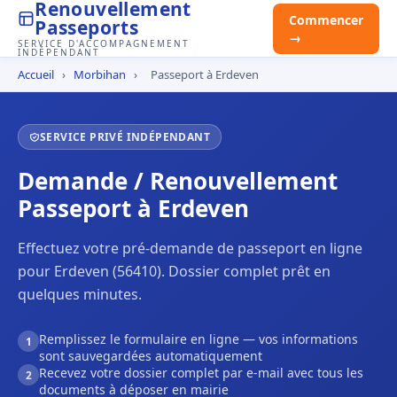
Renouvellement
Commencer
Passeports
→
SERVICE D'ACCOMPAGNEMENT
INDÉPENDANT
Accueil
›
Morbihan
›
Passeport à Erdeven
SERVICE PRIVÉ INDÉPENDANT
Demande / Renouvellement
Passeport à Erdeven
Effectuez votre pré-demande de passeport en ligne
pour Erdeven (56410). Dossier complet prêt en
quelques minutes.
Remplissez le formulaire en ligne — vos informations
1
sont sauvegardées automatiquement
Recevez votre dossier complet par e-mail avec tous les
2
documents à déposer en mairie