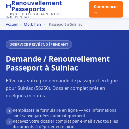
Renouvellement
Commencer
Passeports
→
SERVICE D'ACCOMPAGNEMENT
INDÉPENDANT
Accueil
›
Morbihan
›
Passeport à Sulniac
SERVICE PRIVÉ INDÉPENDANT
Demande / Renouvellement
Passeport à Sulniac
Effectuez votre pré-demande de passeport en ligne
pour Sulniac (56250). Dossier complet prêt en
quelques minutes.
Remplissez le formulaire en ligne — vos informations
1
sont sauvegardées automatiquement
Recevez votre dossier complet par e-mail avec tous les
2
documents à déposer en mairie