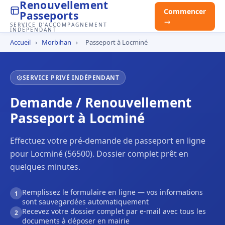
Renouvellement
Commencer
Passeports
→
SERVICE D'ACCOMPAGNEMENT
INDÉPENDANT
Accueil
›
Morbihan
›
Passeport à Locminé
SERVICE PRIVÉ INDÉPENDANT
Demande / Renouvellement
Passeport à Locminé
Effectuez votre pré-demande de passeport en ligne
pour Locminé (56500). Dossier complet prêt en
quelques minutes.
Remplissez le formulaire en ligne — vos informations
1
sont sauvegardées automatiquement
Recevez votre dossier complet par e-mail avec tous les
2
documents à déposer en mairie