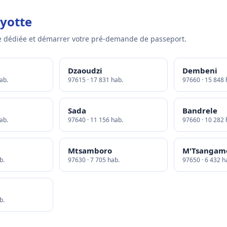
yotte
 dédiée et démarrer votre pré-demande de passeport.
Dzaoudzi
Dembeni
ab.
97615 · 17 831 hab.
97660 · 15 848 
Sada
Bandrele
ab.
97640 · 11 156 hab.
97660 · 10 282 
Mtsamboro
M'Tsangam
b.
97630 · 7 705 hab.
97650 · 6 432 h
b.