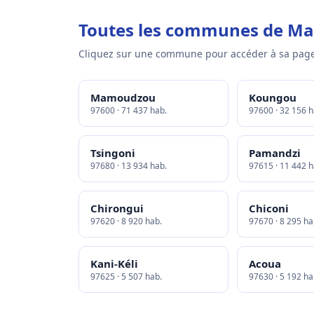
Toutes les communes de Ma
Cliquez sur une commune pour accéder à sa page
Mamoudzou
Koungou
97600 · 71 437 hab.
97600 · 32 156 h
Tsingoni
Pamandzi
97680 · 13 934 hab.
97615 · 11 442 h
Chirongui
Chiconi
97620 · 8 920 hab.
97670 · 8 295 ha
Kani-Kéli
Acoua
97625 · 5 507 hab.
97630 · 5 192 ha