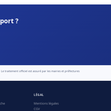
port ?
 traitement officiel est assuré par les mairies et préfectures
LÉGAL
che
Mentions légales
CGV