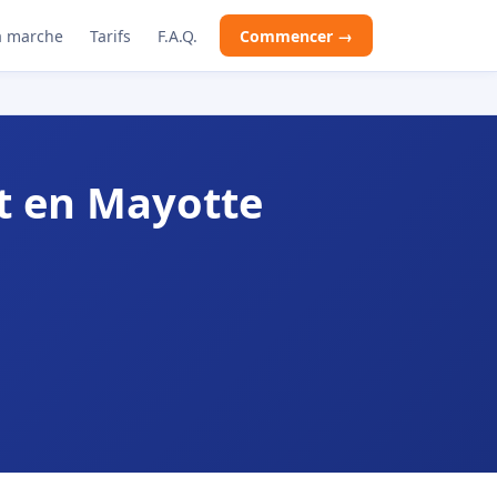
 marche
Tarifs
F.A.Q.
Commencer →
t en Mayotte