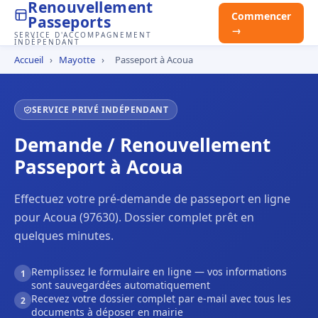
Renouvellement
Commencer
Passeports
→
SERVICE D'ACCOMPAGNEMENT
INDÉPENDANT
Accueil
›
Mayotte
›
Passeport à Acoua
SERVICE PRIVÉ INDÉPENDANT
Demande / Renouvellement
Passeport à Acoua
Effectuez votre pré-demande de passeport en ligne
pour Acoua (97630). Dossier complet prêt en
quelques minutes.
Remplissez le formulaire en ligne — vos informations
1
sont sauvegardées automatiquement
Recevez votre dossier complet par e-mail avec tous les
2
documents à déposer en mairie