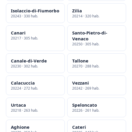
Isolaccio-di-Fiumorbo
Zilia
20243 · 330 hab.
20214 · 320 hab.
Canari
Santo-Pietro-di-
20217 · 305 hab.
Venaco
20250 · 305 hab.
Canale-di-Verde
Tallone
20230 · 302 hab.
20270 · 288 hab.
Calacuccia
Vezzani
20224 · 272 hab.
20242 · 269 hab.
Urtaca
Speloncato
20218 · 263 hab.
20226 · 261 hab.
Aghione
Cateri