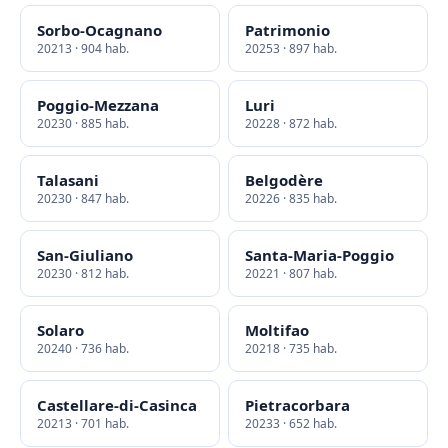
Sorbo-Ocagnano
Patrimonio
20213 · 904 hab.
20253 · 897 hab.
Poggio-Mezzana
Luri
20230 · 885 hab.
20228 · 872 hab.
Talasani
Belgodère
20230 · 847 hab.
20226 · 835 hab.
San-Giuliano
Santa-Maria-Poggio
20230 · 812 hab.
20221 · 807 hab.
Solaro
Moltifao
20240 · 736 hab.
20218 · 735 hab.
Castellare-di-Casinca
Pietracorbara
20213 · 701 hab.
20233 · 652 hab.