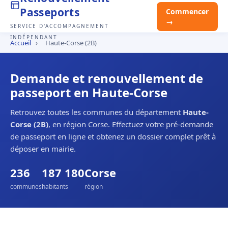
Passeports
Commencer
→
SERVICE D'ACCOMPAGNEMENT
INDÉPENDANT
Accueil
›
Haute-Corse (2B)
Demande et renouvellement de
passeport en Haute-Corse
Retrouvez toutes les communes du département
Haute-
Corse (2B)
, en région Corse. Effectuez votre pré-demande
de passeport en ligne et obtenez un dossier complet prêt à
déposer en mairie.
236
187 180
Corse
communes
habitants
région