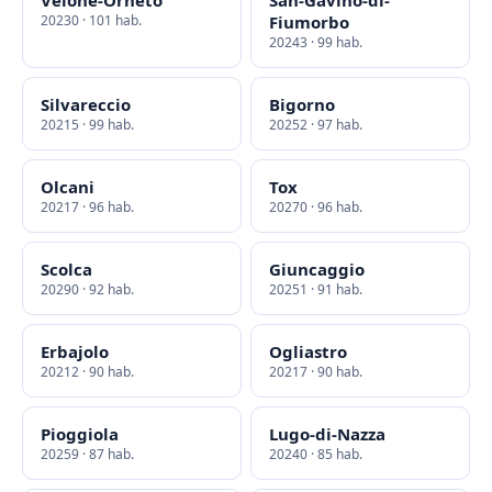
Velone-Orneto
San-Gavino-di-
20230 · 101 hab.
Fiumorbo
20243 · 99 hab.
Silvareccio
Bigorno
20215 · 99 hab.
20252 · 97 hab.
Olcani
Tox
20217 · 96 hab.
20270 · 96 hab.
Scolca
Giuncaggio
20290 · 92 hab.
20251 · 91 hab.
Erbajolo
Ogliastro
20212 · 90 hab.
20217 · 90 hab.
Pioggiola
Lugo-di-Nazza
20259 · 87 hab.
20240 · 85 hab.