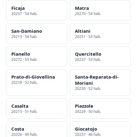
Ficaja
Matra
20237 · 54 hab.
20270 · 54 hab.
San-Damiano
Altiani
20213 · 54 hab.
20251 · 53 hab.
Pianello
Quercitello
20272 · 53 hab.
20237 · 53 hab.
Prato-di-Giovellina
Santa-Reparata-di-
20218 · 52 hab.
Moriani
20230 · 52 hab.
Casalta
Piazzole
20215 · 51 hab.
20229 · 50 hab.
Costa
Giocatojo
20226 · 49 hab.
20237 · 46 hab.