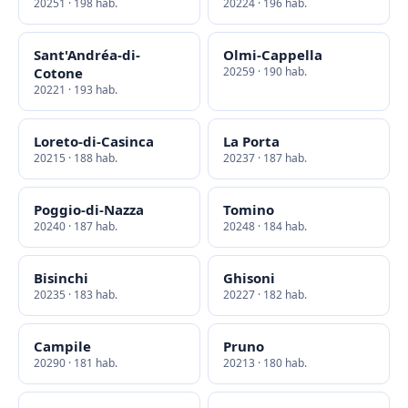
20251 · 198 hab.
20224 · 196 hab.
Sant'Andréa-di-
Olmi-Cappella
Cotone
20259 · 190 hab.
20221 · 193 hab.
Loreto-di-Casinca
La Porta
20215 · 188 hab.
20237 · 187 hab.
Poggio-di-Nazza
Tomino
20240 · 187 hab.
20248 · 184 hab.
Bisinchi
Ghisoni
20235 · 183 hab.
20227 · 182 hab.
Campile
Pruno
20290 · 181 hab.
20213 · 180 hab.