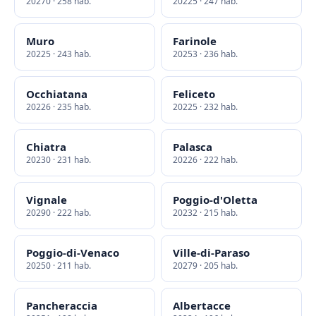
20270 · 258 hab.
20225 · 247 hab.
Muro
Farinole
20225 · 243 hab.
20253 · 236 hab.
Occhiatana
Feliceto
20226 · 235 hab.
20225 · 232 hab.
Chiatra
Palasca
20230 · 231 hab.
20226 · 222 hab.
Vignale
Poggio-d'Oletta
20290 · 222 hab.
20232 · 215 hab.
Poggio-di-Venaco
Ville-di-Paraso
20250 · 211 hab.
20279 · 205 hab.
Pancheraccia
Albertacce