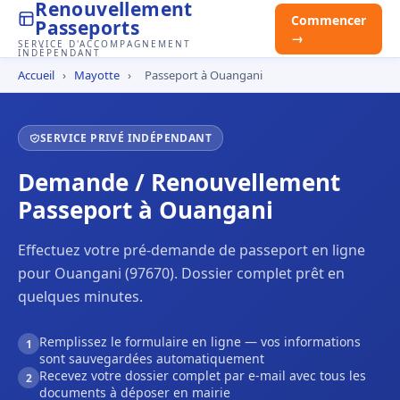
Renouvellement
Commencer
Passeports
→
SERVICE D'ACCOMPAGNEMENT
INDÉPENDANT
Accueil
›
Mayotte
›
Passeport à Ouangani
SERVICE PRIVÉ INDÉPENDANT
Demande / Renouvellement
Passeport à Ouangani
Effectuez votre pré-demande de passeport en ligne
pour Ouangani (97670). Dossier complet prêt en
quelques minutes.
Remplissez le formulaire en ligne — vos informations
1
sont sauvegardées automatiquement
Recevez votre dossier complet par e-mail avec tous les
2
documents à déposer en mairie