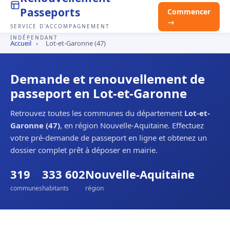
Passeports
Commencer
→
SERVICE D'ACCOMPAGNEMENT
INDÉPENDANT
Accueil
›
Lot-et-Garonne (47)
Demande et renouvellement de
passeport en Lot-et-Garonne
Retrouvez toutes les communes du département
Lot-et-
Garonne (47)
, en région Nouvelle-Aquitaine. Effectuez
votre pré-demande de passeport en ligne et obtenez un
dossier complet prêt à déposer en mairie.
319
333 602
Nouvelle-Aquitaine
communes
habitants
région