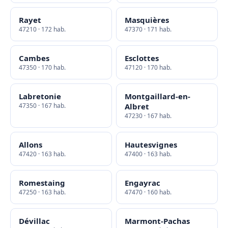
Rayet
Masquières
47210 · 172 hab.
47370 · 171 hab.
Cambes
Esclottes
47350 · 170 hab.
47120 · 170 hab.
Labretonie
Montgaillard-en-
47350 · 167 hab.
Albret
47230 · 167 hab.
Allons
Hautesvignes
47420 · 163 hab.
47400 · 163 hab.
Romestaing
Engayrac
47250 · 163 hab.
47470 · 160 hab.
Dévillac
Marmont-Pachas