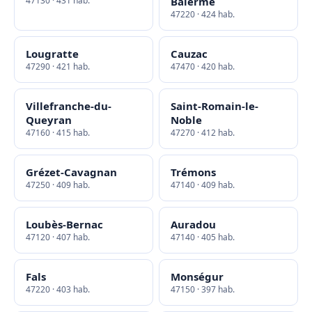
47130 · 431 hab.
Balerme
47220 · 424 hab.
Lougratte
Cauzac
47290 · 421 hab.
47470 · 420 hab.
Villefranche-du-
Saint-Romain-le-
Queyran
Noble
47160 · 415 hab.
47270 · 412 hab.
Grézet-Cavagnan
Trémons
47250 · 409 hab.
47140 · 409 hab.
Loubès-Bernac
Auradou
47120 · 407 hab.
47140 · 405 hab.
Fals
Monségur
47220 · 403 hab.
47150 · 397 hab.