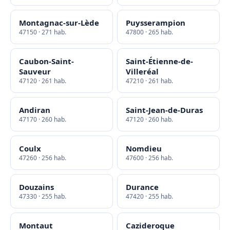
Montagnac-sur-Lède
Puysserampion
47150 · 271 hab.
47800 · 265 hab.
Caubon-Saint-
Saint-Étienne-de-
Sauveur
Villeréal
47120 · 261 hab.
47210 · 261 hab.
Andiran
Saint-Jean-de-Duras
47170 · 260 hab.
47120 · 260 hab.
Coulx
Nomdieu
47260 · 256 hab.
47600 · 256 hab.
Douzains
Durance
47330 · 255 hab.
47420 · 255 hab.
Montaut
Cazideroque