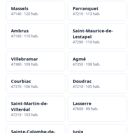
Massels
Parranquet
47140 · 120 hab.
47210 · 113 hab.
Ambrus
Saint-Maurice-de-
47160 · 110 hab.
Lestapel
47290 · 110 hab.
Villebramar
Agmé
47380 · 109 hab.
47350 · 108 hab.
Courbiac
Doudrac
47370 · 106 hab.
47210 · 105 hab.
Saint-Martin-de-
Lasserre
Villeréal
47600 · 99 hab.
47210 · 103 hab.
Sainte-Colombe-de-
Jusix