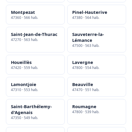
Montpezat
Pinel-Hauterive
47360 · 566 hab.
47380 · 564 hab.
Saint-Jean-de-Thurac
Sauveterre-la-
47270 · 563 hab.
Lémance
47500 · 563 hab.
Houeillès
Lavergne
47420 · 559 hab.
47800 · 554 hab.
Lamontjoie
Beauville
47310 · 553 hab.
47470 · 551 hab.
Saint-Barthélemy-
Roumagne
d'Agenais
47800 · 539 hab.
47350 · 549 hab.