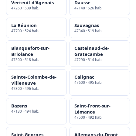
Verteuil-d'Agenais
Dausse
47260 · 539 hab.
47140 · 526 hab.
La Réunion
Sauvagnas
47700 · 524 hab.
47340 · 519 hab.
Blanquefort-sur-
Castelnaud-de-
Briolance
Gratecambe
47500 · 518 hab.
47290 · 514 hab.
Sainte-Colombe-de-
Calignac
Villeneuve
47600 · 495 hab.
47300 · 496 hab.
Bazens
Saint-Front-sur-
47130 · 494 hab.
Lémance
47500 · 492 hab.
Saint-Georges
Allemans-du-Dropt