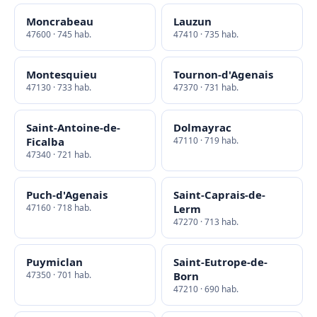
Moncrabeau
Lauzun
47600 · 745 hab.
47410 · 735 hab.
Montesquieu
Tournon-d'Agenais
47130 · 733 hab.
47370 · 731 hab.
Saint-Antoine-de-
Dolmayrac
Ficalba
47110 · 719 hab.
47340 · 721 hab.
Puch-d'Agenais
Saint-Caprais-de-
47160 · 718 hab.
Lerm
47270 · 713 hab.
Puymiclan
Saint-Eutrope-de-
47350 · 701 hab.
Born
47210 · 690 hab.