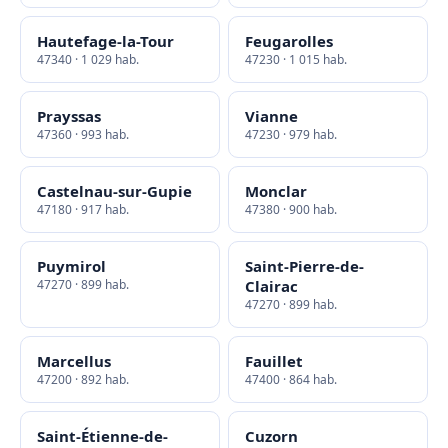
Hautefage-la-Tour
Feugarolles
47340 · 1 029 hab.
47230 · 1 015 hab.
Prayssas
Vianne
47360 · 993 hab.
47230 · 979 hab.
Castelnau-sur-Gupie
Monclar
47180 · 917 hab.
47380 · 900 hab.
Puymirol
Saint-Pierre-de-
47270 · 899 hab.
Clairac
47270 · 899 hab.
Marcellus
Fauillet
47200 · 892 hab.
47400 · 864 hab.
Saint-Étienne-de-
Cuzorn