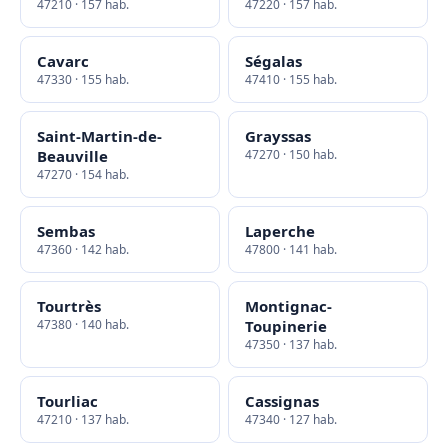
47210 · 157 hab.
47220 · 157 hab.
Cavarc
Ségalas
47330 · 155 hab.
47410 · 155 hab.
Saint-Martin-de-
Grayssas
Beauville
47270 · 150 hab.
47270 · 154 hab.
Sembas
Laperche
47360 · 142 hab.
47800 · 141 hab.
Tourtrès
Montignac-
47380 · 140 hab.
Toupinerie
47350 · 137 hab.
Tourliac
Cassignas
47210 · 137 hab.
47340 · 127 hab.