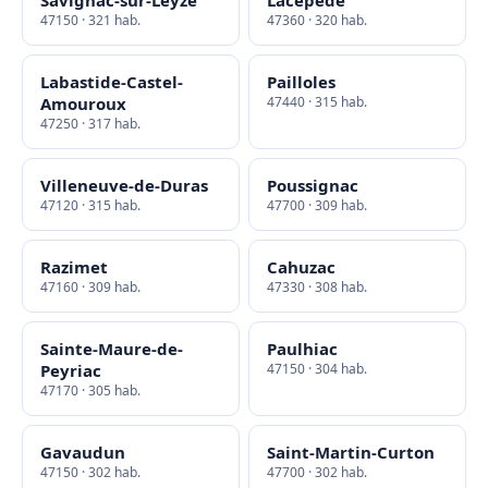
Savignac-sur-Leyze
Lacépède
47150 · 321 hab.
47360 · 320 hab.
Labastide-Castel-
Pailloles
Amouroux
47440 · 315 hab.
47250 · 317 hab.
Villeneuve-de-Duras
Poussignac
47120 · 315 hab.
47700 · 309 hab.
Razimet
Cahuzac
47160 · 309 hab.
47330 · 308 hab.
Sainte-Maure-de-
Paulhiac
Peyriac
47150 · 304 hab.
47170 · 305 hab.
Gavaudun
Saint-Martin-Curton
47150 · 302 hab.
47700 · 302 hab.