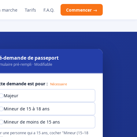
 marche
Tarifs
F.A.Q.
Commencer →
é-demande de passeport
mulaire pré-rempli · Modifiable
tte demande est pour :
Nécessaire
Majeur
Mineur de 15 à 18 ans
Mineur de moins de 15 ans
r une personne qui a 15 ans, cocher "Mineur (15–18