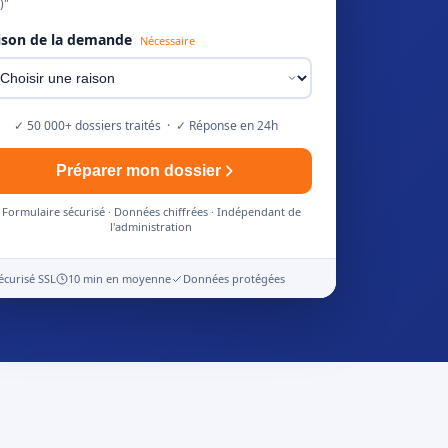
)"
ison de la demande
Nécessaire
✓ 50 000+ dossiers traités · ✓ Réponse en 24h
Préparer mon dossier
Formulaire sécurisé · Données chiffrées · Indépendant de
l'administration
écurisé SSL
10 min en moyenne
Données protégées