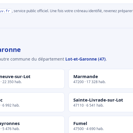
, service public officiel. Une fois votre créneau identifié, revenez prépa
uv.fr
aronne
e autre commune du département
Lot-et-Garonne (47)
.
eneuve-sur-Lot
Marmande
· 22 350 hab.
47200 · 17 328 hab.
c
Sainte-Livrade-sur-Lot
· 6 992 hab.
47110 · 6 541 hab.
ayronnes
Fumel
· 5 476 hab.
47500 · 4 690 hab.