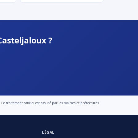
asteljaloux ?
 traitement officiel est assuré par les mairies et préfectures
LÉGAL