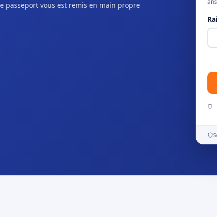
ans
e passeport vous est remis en main propre
Ra
S