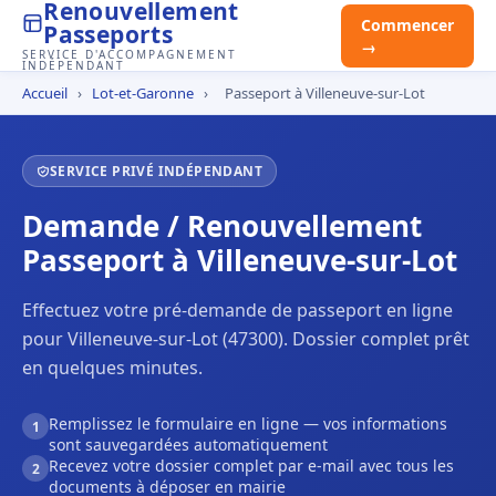
Renouvellement
Commencer
Passeports
→
SERVICE D'ACCOMPAGNEMENT
INDÉPENDANT
Accueil
›
Lot-et-Garonne
›
Passeport à Villeneuve-sur-Lot
SERVICE PRIVÉ INDÉPENDANT
Demande / Renouvellement
Passeport à Villeneuve-sur-Lot
Effectuez votre pré-demande de passeport en ligne
pour Villeneuve-sur-Lot (47300). Dossier complet prêt
en quelques minutes.
Remplissez le formulaire en ligne — vos informations
1
sont sauvegardées automatiquement
Recevez votre dossier complet par e-mail avec tous les
2
documents à déposer en mairie