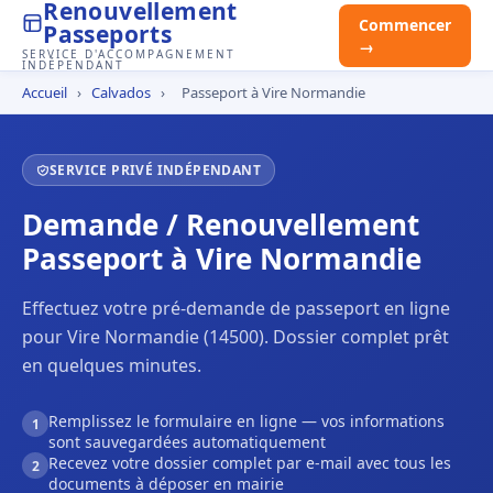
Renouvellement
Commencer
Passeports
→
SERVICE D'ACCOMPAGNEMENT
INDÉPENDANT
Accueil
›
Calvados
›
Passeport à Vire Normandie
SERVICE PRIVÉ INDÉPENDANT
Demande / Renouvellement
Passeport à Vire Normandie
Effectuez votre pré-demande de passeport en ligne
pour Vire Normandie (14500). Dossier complet prêt
en quelques minutes.
Remplissez le formulaire en ligne — vos informations
1
sont sauvegardées automatiquement
Recevez votre dossier complet par e-mail avec tous les
2
documents à déposer en mairie